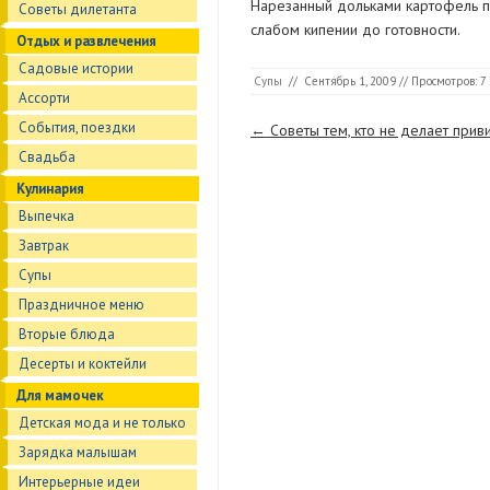
Нарезанный дольками картофель пол
Советы дилетанта
слабом кипении до готовности.
Отдых и развлечения
Садовые истории
Супы
//
Сентябрь 1, 2009
// Просмотров: 7
Ассорти
Страницы
События, поездки
←
Советы тем, кто не делает приви
Свадьба
Кулинария
Выпечка
Завтрак
Супы
Праздничное меню
Вторые блюда
Десерты и коктейли
Для мамочек
Детская мода и не только
Зарядка малышам
Интерьерные идеи