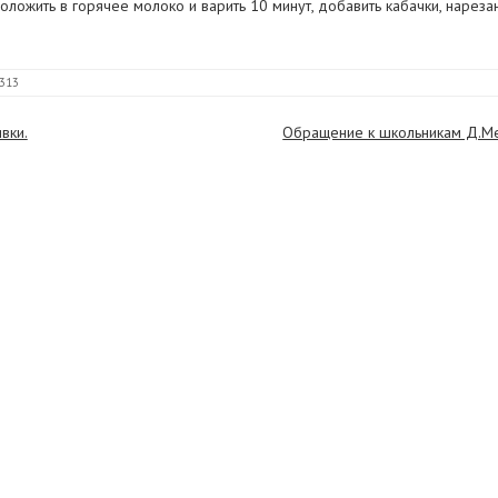
ожить в горячее молоко и варить 10 минут, добавить кабачки, нарезан
 313
вки.
Обращение к школьникам Д.М