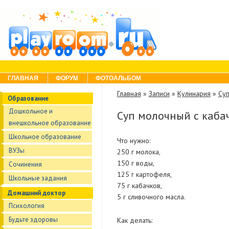
Skip to content
Menu
ГЛАВНАЯ
ФОРУМ
ФОТОАЛЬБОМ
Главная
»
Записи
»
Кулинария
»
Су
Образование
Дошкольное и
Суп молочный с каба
внешкольное образование
Школьное образование
Что нужно:
ВУЗы
250 г молока,
150 г воды,
Сочинения
125 г картофеля,
Школьные задания
75 г кабачков,
Домашний доктор
5 г сливочного масла.
Психология
Будьте здоровы
Как делать: