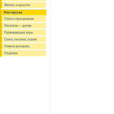
Фитнес и красота
Мастерская
Стихи к праздникам
Писатели — детям
Развивающие игры
Стихи, песенки, сказки
Учимся рисовать
Поделки