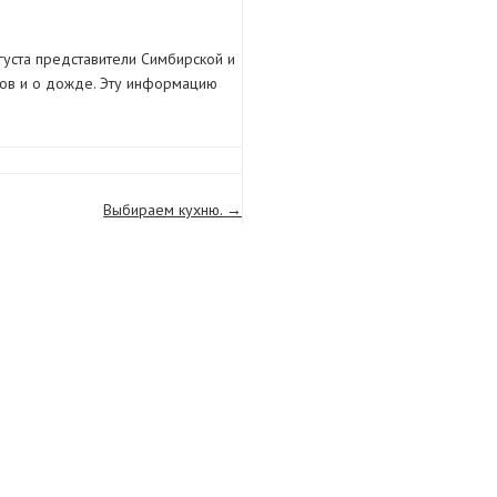
густа представители Симбирской и
ров и о дожде. Эту информацию
Выбираем кухню.
→