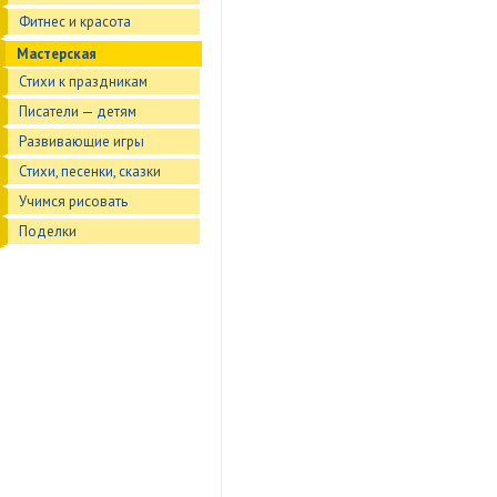
Фитнес и красота
Мастерская
Стихи к праздникам
Писатели — детям
Развивающие игры
Стихи, песенки, сказки
Учимся рисовать
Поделки