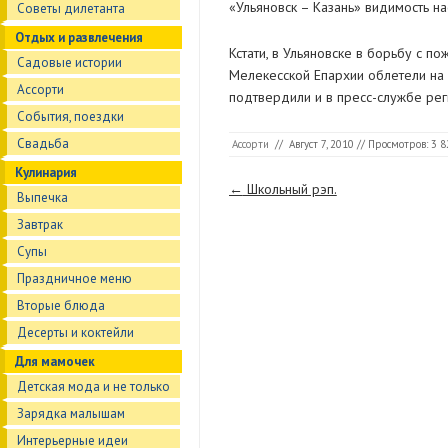
«Ульяновск – Казань» видимость на
Советы дилетанта
Отдых и развлечения
Кстати, в Ульяновске в борьбу с 
Садовые истории
Мелекесской Епархии облетели на 
Ассорти
подтвердили и в пресс-службе рег
События, поездки
Свадьба
Ассорти
//
Август 7, 2010
// Просмотров: 3 8
Кулинария
Страницы
←
Школьный рэп.
Выпечка
Завтрак
Супы
Праздничное меню
Вторые блюда
Десерты и коктейли
Для мамочек
Детская мода и не только
Зарядка малышам
Интерьерные идеи