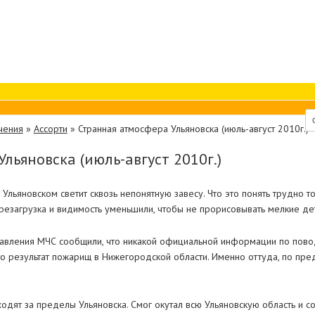
чения
»
Ассорти
»
Странная атмосфера Ульяновска (июль-август 2010г.)
льяновска (июль-август 2010г.)
льяновском светит сквозь непонятную завесу. Что это понять трудно то
резагрузка и видимость уменьшили, чтобы не прорисовывать мелкие дет
равления МЧС сообщили, что никакой официальной информации по пово
то результат пожарищ в Нижегородской области. Именно оттуда, по пре
ят за пределы Ульяновска. Смог окутал всю Ульяновскую область и сос