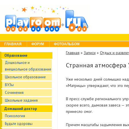
Skip to content
Menu
ГЛАВНАЯ
ФОРУМ
ФОТОАЛЬБОМ
Главная
»
Записи
»
Отдых и развле
Образование
Дошкольное и
Странная атмосфера У
внешкольное образование
Школьное образование
Уже несколько дней солнышко над У
ВУЗы
«Матрицы» утверждают, что это пе
Сочинения
В пресс-службе регионального уп
Школьные задания
скорее всего, дымовая завеса — э
Домашний доктор
принесло смог.
Психология
Будьте здоровы
Причем масштабы задымления выход