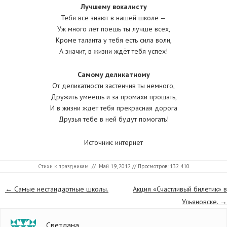
Лучшему вокалисту
Тебя все знают в нашей школе —
Уж много лет поешь ты лучше всех,
Кроме таланта у тебя есть сила воли,
А значит, в жизни ждёт тебя успех!
Самому деликатному
От деликатности застенчив ты немного,
Дружить умеешь и за промахи прощать,
И в жизни ждет тебя прекрасная дорога
Друзья тебе в ней будут помогать!
Источник: интернет
Стихи к праздникам
//
Май 19, 2012
// Просмотров: 132 410
Страницы
←
Самые нестандартные школы.
Акция «Счастливый билетик» в
Ульяновске.
→
Светлана