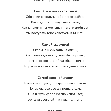
Такая вот прекрасная картина!
Самой коммуникабельной
Общение с людьми тебе легко даётся,
Как будто это получается само,
Как дипломат ты можешь многого добиться,
Мы поступать тебе советуем в МГИМО.
Самой скромной
Скромна и симпатична очень,
Со всеми сдержана, спокойна и ровна,
Не многословна, а её улыбка — точно
Вдруг из-за туч в ночи блеснувшая луна.
Самой сильной духом
Тонка как струнка, но струна она стальная,
Привыкла всё всегда решать сама,
Она и музыку прекрасно исполняет,
Бог дал всего ей — и таланта, и ума!
Мальчики