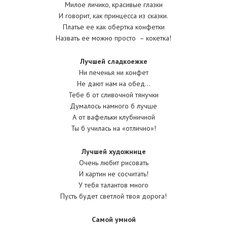
Милое личико, красивые глазки
И говорит, как принцесса из сказки.
Платье ее как обертка конфетки
Назвать ее можно просто – кокетка!
Лучшей сладкоежке
Ни печенья ни конфет
Не дают нам на обед…
Тебе б от сливочной тянучки
Думалось намного б лучше
А от вафельки клубничной
Ты б училась на «отлично»!
Лучшей художнице
Очень любит рисовать
И картин не сосчитать!
У тебя талантов много
Пусть будет светлой твоя дорога!
Самой умной