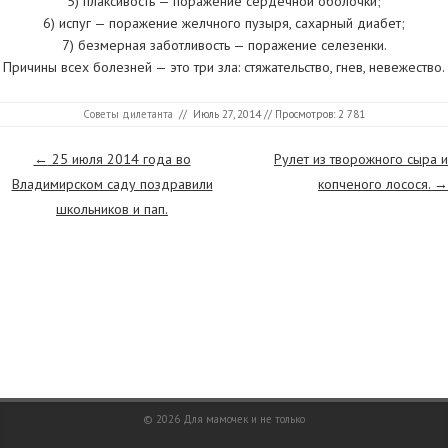
5) плаксивость — поражение сердечной оболочки;
6) испуг — поражение желчного пузыря, сахарный диабет;
7) безмерная заботливость — поражение селезенки.
Причины всех болезней — это три зла: стяжательство, гнев, невежество.
Советы дилетанта
//
Июль 27, 2014
// Просмотров: 2 781
Страницы
←
25 июля 2014 года во
Рулет из творожного сыра и
Владимирском саду поздравили
копченого лосося.
→
школьников и пап.
© 2026
Для мамочек и не только