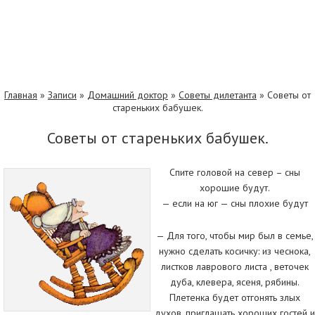
Главная
»
Записи
»
Домашний доктор
»
Советы дилетанта
»
Советы от
стареньких бабушек.
Советы от стареньких бабушек.
Спите головой на север – сны
хорошие будут.
— если на юг — сны плохие будут
— Для того, чтобы мир был в семье,
нужно сделать косичку: из чеснока,
листков лаврового листа , веточек
дуба, клевера, ясеня, рябины.
Плетенка будет отгонять злых
духов, приглашать хороших гостей и