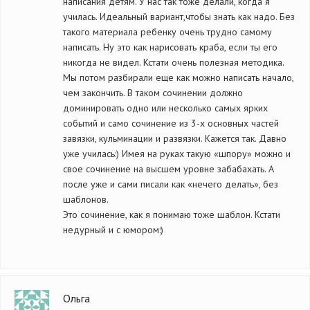
написания детям. У нас так тоже делали, когда я
училась. Идеальный вариант,чтобы знать как надо. Без
такого материала ребенку очень трудно самому
написать. Ну это как нарисовать краба, если ты его
никогда не видел. Кстати очень полезная методика.
Мы потом разбирали еще как можно написать начало,
чем закончить. В таком сочинении должно
доминировать одно или несколько самых ярких
событий и само сочинение из 3-х основных частей
завязки, кульминации и развязки. Кажется так. Давно
уже училась:) Имея на руках такую «шпору» можно и
свое сочинение на высшем уровне забабахать. А
после уже и сами писали как «нечего делать», без
шаблонов.
Это сочинение, как я понимаю тоже шаблон. Кстати
недурный и с юмором:)
Ольга