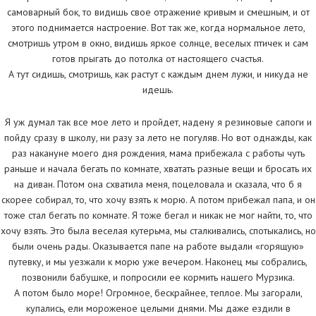
самоварный бок, то видишь свое отражение кривым и смешным, и от
этого поднимается настроение. Вот так же, когда нормальное лето,
смотришь утром в окно, видишь яркое солнце, веселых птичек и сам
готов прыгать до потолка от настоящего счастья.
А тут сидишь, смотришь, как растут с каждым днем лужи, и никуда не
идешь.
Я уж думал так все мое лето и пройдет, надену я резиновые сапоги и
пойду сразу в школу, ни разу за лето не погуляв. Но вот однажды, как
раз накануне моего дня рождения, мама прибежала с работы чуть
раньше и начала бегать по комнате, хватать разные вещи и бросать их
на диван. Потом она схватила меня, поцеловала и сказала, что б я
скорее собирал, то, что хочу взять к морю. А потом прибежал папа, и он
тоже стал бегать по комнате. Я тоже бегал и никак не мог найти, то, что
хочу взять. Это была веселая кутерьма, мы сталкивались, спотыкались, но
были очень рады. Оказывается папе на работе выдали «горящую»
путевку, и мы уезжали к морю уже вечером. Наконец мы собрались,
позвонили бабушке, и попросили ее кормить нашего Мурзика.
А потом было море! Огромное, бескрайнее, теплое. Мы загорали,
купались, ели мороженое целыми днями. Мы даже ездили в