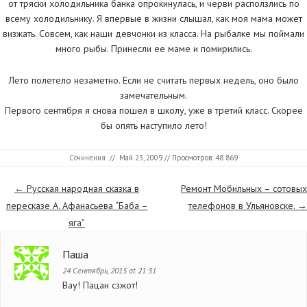
от тряски холодильника банка опрокинулась, и черви расползлись по
всему холодильнику. Я впервые в жизни слышал, как моя мама может
визжать. Совсем, как наши девчонки из класса. На рыбалке мы поймали
много рыбы. Принесли ее маме и помирились.
Лето полетело незаметно. Если не считать первых недель, оно было
замечательным.
Первого сентября я снова пошел в школу, уже в третий класс. Скорее
бы опять наступило лето!
Сочинения
//
Май 23, 2009
// Просмотров: 48 869
Страницы
←
Русская народная сказка в
Ремонт Мобильных – сотовых
пересказе А. Афанасьева “Баба –
телефонов в Ульяновске.
→
яга”
Паша
24 Сентябрь, 2015 at 21:31
Вау! Пацан сзжот!