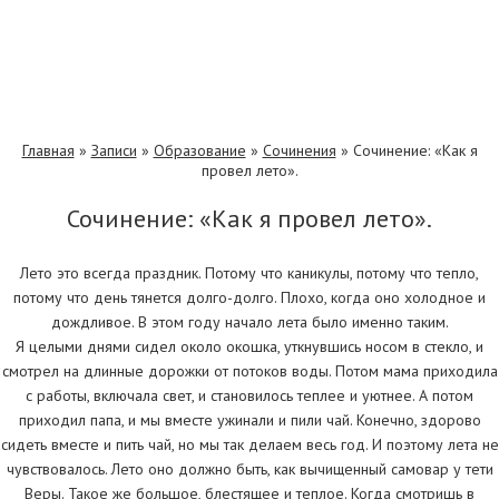
Главная
»
Записи
»
Образование
»
Сочинения
»
Сочинение: «Как я
провел лето».
Сочинение: «Как я провел лето».
Лето это всегда праздник. Потому что каникулы, потому что тепло,
потому что день тянется долго-долго. Плохо, когда оно холодное и
дождливое. В этом году начало лета было именно таким.
Я целыми днями сидел около окошка, уткнувшись носом в стекло, и
смотрел на длинные дорожки от потоков воды. Потом мама приходила
с работы, включала свет, и становилось теплее и уютнее. А потом
приходил папа, и мы вместе ужинали и пили чай. Конечно, здорово
сидеть вместе и пить чай, но мы так делаем весь год. И поэтому лета не
чувствовалось. Лето оно должно быть, как вычищенный самовар у тети
Веры. Такое же большое, блестящее и теплое. Когда смотришь в