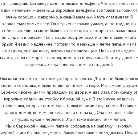
Дельфинарий. Там живут замечательные дельфины. Четыре взрослых и
один маленький – детеныш. Взрослые дельфины все трюки выполняют
очень хорошо и синхронно, а самый маленький чуть опаздывает. Я
хлопал ему громче всех. Он ведь еще только учился, а это трудно, по
себе знаю. Еще на море были высокие горки, с которых скатываешься
по спирали в бассейн. Папа ездил быстрее всех, и от него было много
брызг. Я ездил медленнее, потому что я меньше и легче папы. А мама
не ездила, она нас внизу встречала с полотенцем. Целых две недели
мы отдыхали на море, загорели, немного соскучились. Поэтому даже не
огорчились, когда пришло время ехать домой.
Оказывается лето у нас тоже уже «разгулялось». Дождя не было, вовсю
светило солнышко, и было тепло почти как на море. Мы с моим другом
Сережкой всеми днями пропадали во дворе. А два раза, потихоньку от
взрослых, ходили на стройку к большой луже. В этой луже водились
головастики, которые потом стали малюсенькими лягушатами. Я принес
одного домой, но мама велела нести его назад. Она не очень любит
лягушек, жуков и червяков. Это я тоже выяснил этим летом.
Мы с Сережкой и нашими папами собрались на рыбалку. Накопали
червей, а что бы они не умерли, банку поставили в холодильник. Ночью