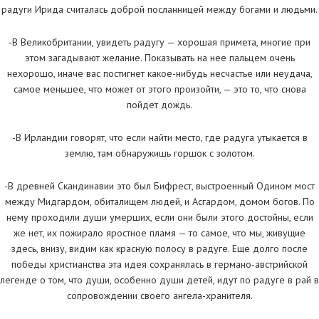
радуги Ирида считалась доброй посланницей между богами и людьми.
-В Великобритании, увидеть радугу — хорошая примета, многие при
этом загадывают желание. Показывать на нее пальцем очень
нехорошо, иначе вас постигнет какое-нибудь несчастье или неудача,
самое меньшее, что может от этого произойти, — это то, что снова
пойдет дождь.
-В Ирландии говорят, что если найти место, где радуга утыкается в
землю, там обнаружишь горшок с золотом.
-В древней Скандинавии это был Бифрест, выстроенный Одином мост
между Мидгардом, обиталищем людей, и Асгардом, домом богов. По
нему проходили души умерших, если они были этого достойны, если
же нет, их пожирало яростное пламя — то самое, что мы, живущие
здесь, внизу, видим как красную полосу в радуге. Еще долго после
победы христианства эта идея сохранялась в германо-австрийской
легенде о том, что души, особенно души детей, идут по радуге в рай в
сопровождении своего ангела-хранителя.