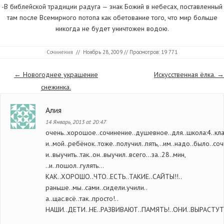
-В библейской традиции радуга — знак Божий в небесах, поставленный
там после Всемирного потопа как обетование того, что мир больше
никогда не будет уничтожен водою.
Сочинения
//
Ноябрь 28, 2009
// Просмотров: 19 771
Страницы
←
Новогоднее украшение
Искусственная ёлка.
→
снежинка.
Алия
14 Январь, 2013 at 20:47
очень..хорошое..сочинение..душевное..для..школа:4..кла
и..мой..ребёнок..тоже..получил..пять,..им..надо..было..сочи
и..выучить..так..он..выучил..всего…за..28..мин,
..и..пошол..гулять…
КАК..ХОРОШО..ЧТО..ЕСТЬ..ТАКИЕ..САЙТЫ!!..
раньше..мы..сами..сидели.учили..
а..щас.всё..так..просто!..
НАШИ..ДЕТИ..НЕ..РАЗВИВАЮТ..ПАМЯТЬ!..ОНИ..ВЫРАСТУТ