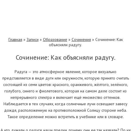
Главная
»
Записи
»
Образование
»
Сочинения
»
Сочинение: Как
объясняли радугу.
Сочинение: Как объясняли радугу.
Радуга — это атмосферное явление, которое визуально
представляется в виде дуги или окружности, которую принято считать
состоящей из семи цветов: красного, оранжевого, жёлтого, зелёного,
голубого, синего и фиолетового, которая на самом деле состоит из
непрерывного спектра и включает ещё множество оттенков.
Наблюдается в тех случаях, когда солнечные лучи освещают завесу
дождя, расположенную на противоположной Солнцу стороне неба.
Такое определение можно встретить в учебнике или в словаре.
А что думали о радуге наши предки, почему они ее так назвали? По их