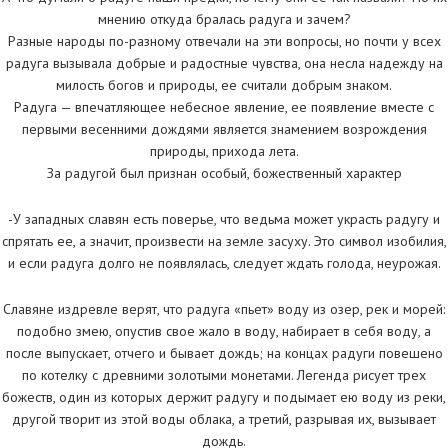
мнению откуда бралась радуга и зачем?
Разные народы по-разному отвечали на эти вопросы, но почти у всех
радуга вызывала добрые и радостные чувства, она несла надежду на
милость богов и природы, ее считали добрым знаком.
Радуга — впечатляющее небесное явление, ее появление вместе с
первыми весенними дождями является знамением возрождения
природы, прихода лета.
За радугой был признан особый, божественный характер
-У западных славян есть поверье, что ведьма может украсть радугу и
спрятать ее, а значит, произвести на земле засуху. Это символ изобилия,
и если радуга долго не появлялась, следует ждать голода, неурожая.
Славяне издревле верят, что радуга «пьет» воду из озер, рек и морей:
подобно змею, опустив свое жало в воду, набирает в себя воду, а
после выпускает, отчего и бывает дождь; на концах радуги повешено
по котелку с древними золотыми монетами. Легенда рисует трех
божеств, один из которых держит радугу и подымает ею воду из реки,
другой творит из этой воды облака, а третий, разрывая их, вызывает
дождь.