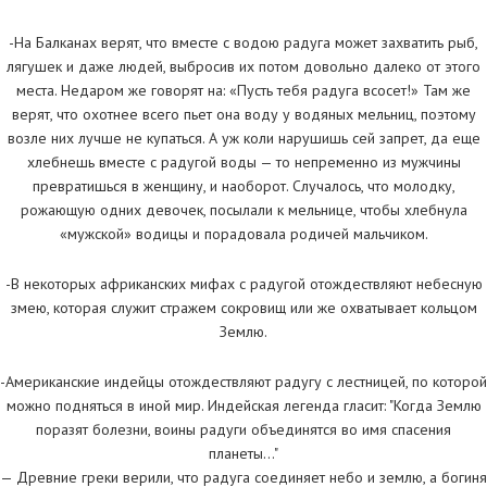
-На Балканах верят, что вместе с водою радуга может захватить рыб,
лягушек и даже людей, выбросив их потом довольно далеко от этого
места. Недаром же говорят на: «Пусть тебя радуга всосет!» Там же
верят, что охотнее всего пьет она воду у водяных мельниц, поэтому
возле них лучше не купаться. А уж коли нарушишь сей запрет, да еще
хлебнешь вместе с радугой воды — то непременно из мужчины
превратишься в женщину, и наоборот. Случалось, что молодку,
рожающую одних девочек, посылали к мельнице, чтобы хлебнула
«мужской» водицы и порадовала родичей мальчиком.
-В некоторых африканских мифах с радугой отождествляют небесную
змею, которая служит стражем сокровищ или же охватывает кольцом
Землю.
-Американские индейцы отождествляют радугу с лестницей, по которой
можно подняться в иной мир. Индейская легенда гласит: "Когда Землю
поразят болезни, воины радуги объединятся во имя спасения
планеты…"
— Древние греки верили, что радуга соединяет небо и землю, а богиня