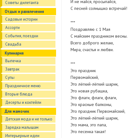
И не майся, просыпайся,
Советы дилетанта
С песней солнышко встречай!
Отдых и развлечения
Садовые истории
***
Ассорти
Поздравляю с 1 Мая
События, поездки
С майским праздником весны.
Всего доброго желаю,
Свадьба
Мира, счастья и любви.
Кулинария
Выпечка
***
Завтрак
Это праздник
Первомайский,
Супы
Это лёгкий-лёгкий шарик,
Праздничное меню
Это новая рубашка,
Вторые блюда
Это флаги, флаги, флаги,
Десерты и коктейли
Это красные балконы,
Это праздник Первомайский,
Для мамочек
Это лёгкий-лёгкий шарик,
Детская мода и не только
Это мама, это папа,
Зарядка малышам
Это песенка такая!
Интерьерные идеи