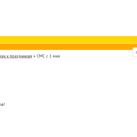
ихи к праздникам
»
СМС с 1 мая
ов!