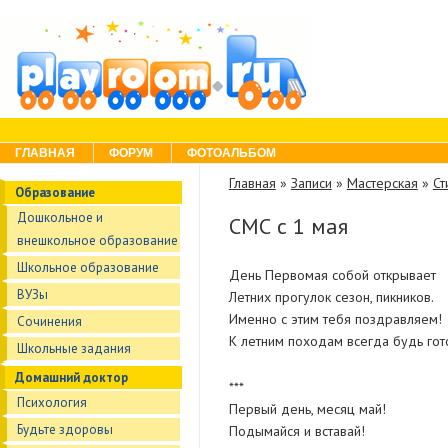
Skip to content
Menu
ГЛАВНАЯ
ФОРУМ
ФОТОАЛЬБОМ
Главная
»
Записи
»
Мастерская
»
Ст
Образование
Дошкольное и
СМС с 1 мая
внешкольное образование
Школьное образование
День Первомая собой открывает
ВУЗы
Летних прогулок сезон, пикников.
Именно с этим тебя поздравляем!
Сочинения
К летним походам всегда будь гот
Школьные задания
Домашний доктор
***
Психология
Первый день, месяц май!
Будьте здоровы
Подымайся и вставай!