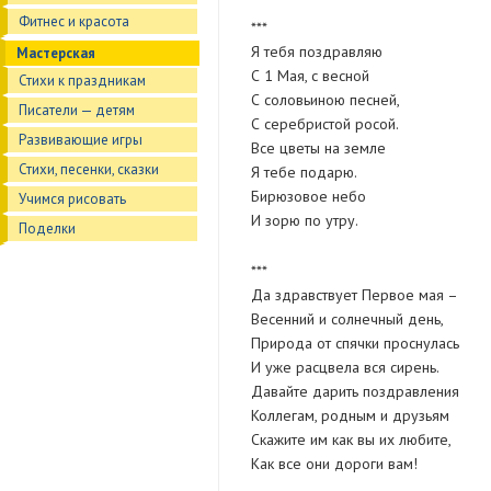
Фитнес и красота
***
Я тебя поздравляю
Мастерская
С 1 Мая, с весной
Стихи к праздникам
С соловьиною песней,
Писатели — детям
С серебристой росой.
Развивающие игры
Все цветы на земле
Стихи, песенки, сказки
Я тебе подарю.
Бирюзовое небо
Учимся рисовать
И зорю по утру.
Поделки
***
Да здравствует Первое мая –
Весенний и солнечный день,
Природа от спячки проснулась
И уже расцвела вся сирень.
Давайте дарить поздравления
Коллегам, родным и друзьям
Скажите им как вы их любите,
Как все они дороги вам!