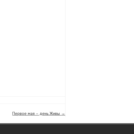
Первое мая – день Живы
→