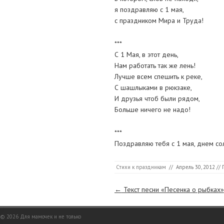
я поздравляю с 1 мая,
с праздником Мира и Труда!
***
С 1 Мая, в этот день,
Нам работать так же лень!
Лучше всем спешить к реке,
С шашлыками в рюкзаке,
И друзья чтоб были рядом,
Больше ничего не надо!
***
Поздравляю тебя с 1 мая, днем со
Стихи к праздникам
//
Апрель 30, 2012
// 
Страницы
←
Текст песни «Песенка о рыбках»
© 2026
Для мамочек и не только