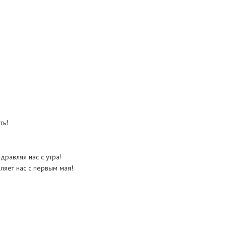
ть!
здравляя нас с утра!
ляет нас с первым мая!