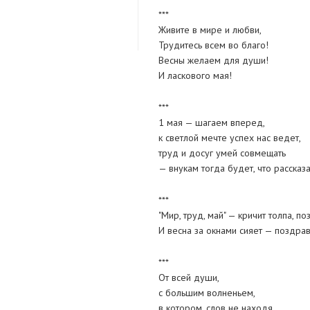
***
Живите в мире и любви,
Трудитесь всем во благо!
Весны желаем для души!
И ласкового мая!
***
1 мая — шагаем вперед,
к светлой мечте успех нас ведет,
труд и досуг умей совмещать
— внукам тогда будет, что рассказа
***
"Мир, труд, май" — кричит толпа, по
И весна за окнами сияет — поздрав
***
От всей души,
с большим волненьем,
в котором, слов не находя,