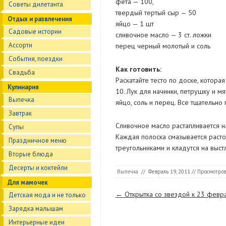
фета — 100,
Советы дилетанта
твердый тертый сыр — 50
Отдых и развлечения
яйцо — 1 шт
Садовые истории
сливочное масло — 3 ст. ложки
Ассорти
перец черный молотый и соль
События, поездки
Как готовить:
Свадьба
Раскатайте тесто по доске, котора
Кулинария
10. Лук для начинки, петрушку и м
Выпечка
яйцо, соль и перец. Все тщательно
Завтрак
Сливочное масло растапливается н
Супы
Каждая полоска смазывается расто
Праздничное меню
треугольниками и кладутся на выст
Вторые блюда
Десерты и коктейли
Выпечка
//
Февраль 19, 2011
// Просмотров
Для мамочек
Страницы
←
Открытка со звездой к 23 февра
Детская мода и не только
Зарядка малышам
Интерьерные идеи