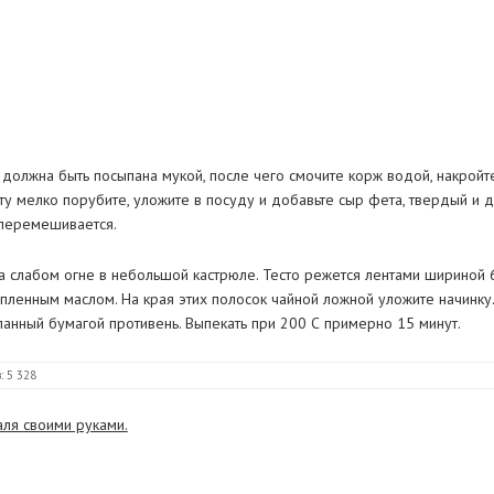
я должна быть посыпана мукой, после чего смочите корж водой, накройт
яту мелко порубите, уложите в посуду и добавьте сыр фета, твердый и 
 перемешивается.
а слабом огне в небольшой кастрюле. Тесто режется лентами шириной 6
пленным маслом. На края этих полосок чайной ложной уложите начинку
ланный бумагой противень. Выпекать при 200 С примерно 15 минут.
: 5 328
ля своими руками.