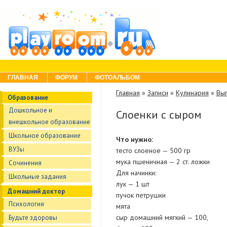
Skip to content
Menu
ГЛАВНАЯ
ФОРУМ
ФОТОАЛЬБОМ
Главная
»
Записи
»
Кулинария
»
Вы
Образование
Дошкольное и
Слоенки с сыром
внешкольное образование
Школьное образование
Что нужно:
ВУЗы
тесто слоеное — 500 гр
мука пшеничная — 2 ст. ложки
Сочинения
Для начинки:
Школьные задания
лук — 1 шт
Домашний доктор
пучок петрушки
Психология
мята
сыр домашний мягкий — 100,
Будьте здоровы