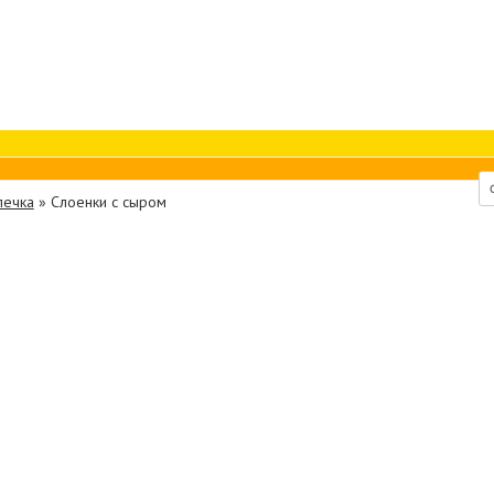
печка
»
Слоенки с сыром