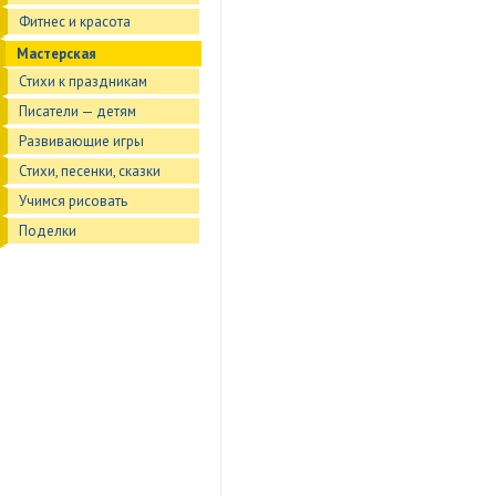
Фитнес и красота
Мастерская
Стихи к праздникам
Писатели — детям
Развивающие игры
Стихи, песенки, сказки
Учимся рисовать
Поделки