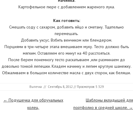
Начинка:
Картофельное пюре с добавлением жареного лука.
Как готовить:
Смешать соду с сахаром, добавить яйцо и сметану. Тщательно
перемешать.
Добавить уксус. Взбить венчиком или блендером.
Порциями в три-четыре этапа вмешиваем муку. Тесто должно быть
мягким. Оставляем его минут на 40 расстояться.
После берем понемногу тесто раскатываем ,или разминаем до
довольно тонкой лепешки. Кладем начинку и лепим круглую шанежку.
Обжаливаем в большом количестве масла с двух сторон, как беляши.
Выпечка
//
Сентябрь 8, 2012
// Просмотров: 5 329
Страницы
←
Подушечка для обручальных
Шаблоны вкладышей для
колец.
портфолио в средней школе.
→