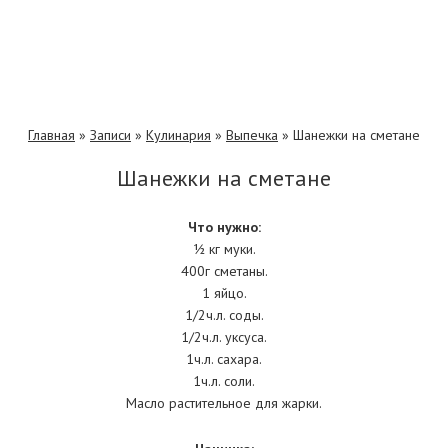
Главная
»
Записи
»
Кулинария
»
Выпечка
»
Шанежки на сметане
Шанежки на сметане
Что нужно:
½ кг муки.
400г сметаны.
1 яйцо.
1/2ч.л. соды.
1/2ч.л. уксуса.
1ч.л. сахара.
1ч.л. соли.
Масло растительное для жарки.