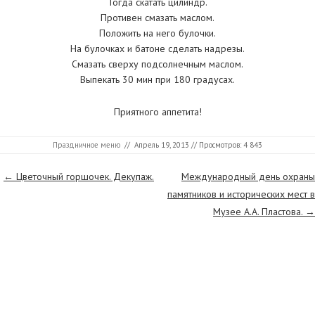
Тогда скатать цилиндр.
Противен смазать маслом.
Положить на него булочки.
На булочках и батоне сделать надрезы.
Смазать сверху подсолнечным маслом.
Выпекать 30 мин при 180 градусах.
Приятного аппетита!
Праздничное меню
//
Апрель 19, 2013
// Просмотров: 4 843
Страницы
←
Цветочный горшочек. Декупаж.
Международный день охраны
памятников и исторических мест в
Музее А.А. Пластова.
→