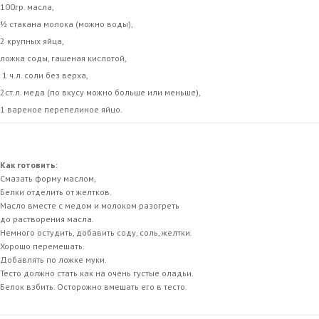
100гр. масла,
½ стакана молока (можно воды),
2 крупных яйца,
ложка соды, гашеная кислотой,
1 ч.л. соли без верха,
2ст.л. меда (по вкусу можно больше или меньше),
1 вареное перепелиное яйцо.
Как готовить:
Смазать форму маслом,
Белки отделить от желтков.
Масло вместе с медом и молоком разогреть
до растворения масла.
Немного остудить, добавить соду, соль, желтки.
Хорошо перемешать.
Добавлять по ложке муки.
Тесто должно стать как на очень густые оладьи.
Белок взбить. Осторожно вмешать его в тесто.