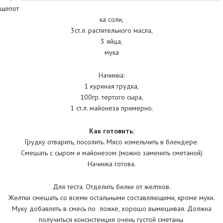
щепот
ка соли,
3ст.л. растительного масла,
3 яйца,
мука
Начинка:
1 куриная грудка,
100гр. тертого сыра,
1 ст.л. майонеза примерно.
Как готовить:
Грудку отварить, посолить. Мясо измельчить в блендере.
Смешать с сыром и майонезом (можно заменить сметаной)
Начинка готова.
Для теста. Отделить белки от желтков.
Желтки смешать со всеми остальными составляющими, кроме муки.
Муку добавлять в смесь по ложке, хорошо вымешивая. Должна
получиться консистенция очень густой сметаны.