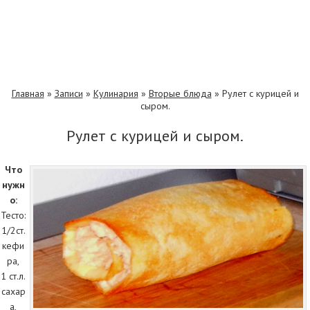
Главная
»
Записи
»
Кулинария
»
Вторые блюда
»
Рулет с курицей и
сыром.
Рулет с курицей и сыром.
Что
нужн
о:
Тесто:
1/2ст.
кефи
ра,
1 ст.л.
сахар
а,