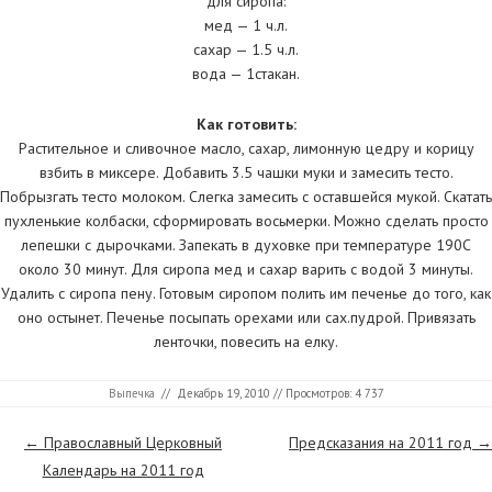
для сиропа:
мед — 1 ч.л.
сахар — 1.5 ч.л.
вода — 1стакан.
Как готовить:
Растительное и сливочное масло, сахар, лимонную цедру и корицу
взбить в миксере. Добавить 3.5 чашки муки и замесить тесто.
Побрызгать тесто молоком. Слегка замесить с оставшейся мукой. Скатать
пухленькие колбаски, сформировать восьмерки. Можно сделать просто
лепешки с дырочками. Запекать в духовке при температуре 190С
около 30 минут. Для сиропа мед и сахар варить с водой 3 минуты.
Удалить с сиропа пену. Готовым сиропом полить им печенье до того, как
оно остынет. Печенье посыпать орехами или сах.пудрой. Привязать
ленточки, повесить на елку.
Выпечка
//
Декабрь 19, 2010
// Просмотров: 4 737
Страницы
←
Православный Церковный
Предсказания на 2011 год
→
Календарь на 2011 год