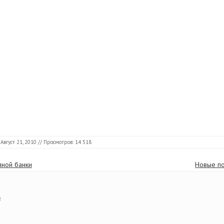
Август 21, 2010
// Просмотров: 14 518
яной банки
Новые по
4