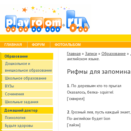
Skip to content
Menu
ГЛАВНАЯ
ФОРУМ
ФОТОАЛЬБОМ
Главная
»
Записи
»
Образование
»
Образование
английском языке.
Дошкольное и
Рифмы для запоминан
внешкольное образование
Школьное образование
1.
По деревьям кто-то прыгал
ВУЗы
Оказалось, белка- squirrel
Сочинения
[‘сквирел]
Школьные задания
Домашний доктор
2.
Грозный лев, пусть каждый знает,
Психология
По-английски будет lion
[‘лайэн]
Будьте здоровы