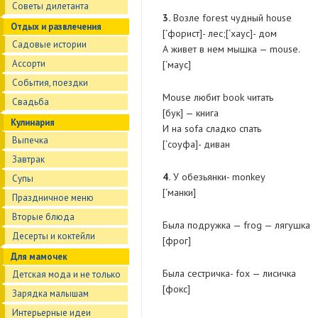
Советы дилетанта
3.
Возле forest чудный house
Отдых и развлечения
[‘форист]- лес;[‘хаус]- дом
Садовые истории
А живет в нем мышка — mouse.
Ассорти
[‘маус]
События, поездки
Mouse любит book читать
Свадьба
[бук] — книга
Кулинария
И на sofa сладко спать
Выпечка
[‘соуфа]- диван
Завтрак
4.
У обезьянки- monkey
Супы
[‘манки]
Праздничное меню
Вторые блюда
Была подружка — frog — лягушка
Десерты и коктейли
[фрог]
Для мамочек
Была сестричка- fox — лисичка
Детская мода и не только
[фокс]
Зарядка малышам
Интерьерные идеи