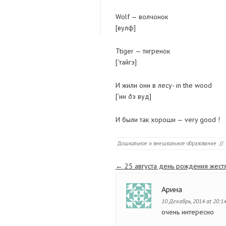
Wolf — волчонок
[вулф]
Ttiger — тигренок
[‘тайгэ]
И жили они в лесу- in the wood
[‘ин ðэ вуд]
И были так хороши — very good !
Дошкольное и внешкольное образование
//
Страницы
←
25 августа день рождения жест
Арина
10 Декабрь, 2014 at 20:1
очень интересно