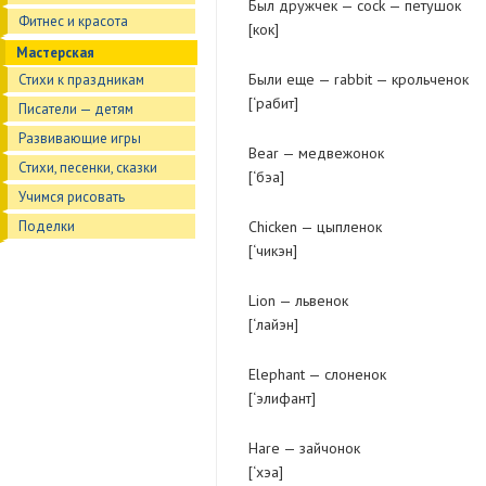
Был дружчек — cock — петушок
Фитнес и красота
[кок]
Мастерская
Были еще — rabbit — крольченок
Стихи к праздникам
[‘рабит]
Писатели — детям
Развивающие игры
Bear — медвежонок
Стихи, песенки, сказки
[‘бэа]
Учимся рисовать
Поделки
Chicken — цыпленок
[‘чикэн]
Lion — львенок
[‘лайэн]
Elephant — слоненок
[‘элифант]
Hare — зайчонок
[‘хэа]