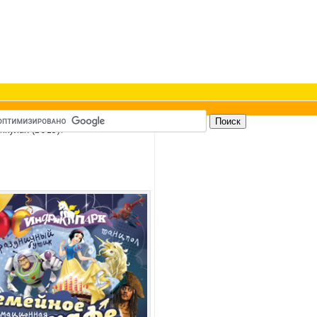
икулах (2013)!