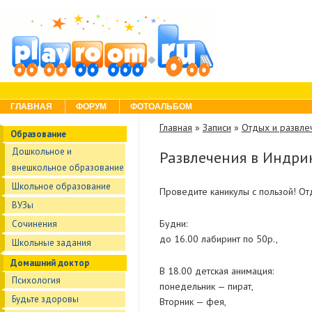
Skip to content
Menu
ГЛАВНАЯ
ФОРУМ
ФОТОАЛЬБОМ
Главная
»
Записи
»
Отдых и развле
Образование
Дошкольное и
Развлечения в Индрик
внешкольное образование
Школьное образование
Проведите каникулы с пользой! От
ВУЗы
Будни:
Сочинения
до 16.00 лабиринт по 50р.,
Школьные задания
Домашний доктор
В 18.00 детская анимация:
Психология
понедельник — пират,
Будьте здоровы
Вторник — фея,