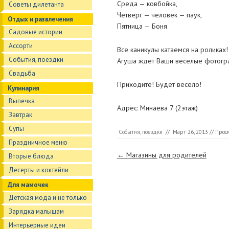
Среда — ковбойка,
Советы дилетанта
Четверг — человек — паук,
Отдых и развлечения
Пятница — Боня
Садовые истории
Ассорти
Все каникулы катаемся на роликах!
События, поездки
Агуша ждет Ваши веселые фотогр
Свадьба
Приходите! Будет весело!
Кулинария
Выпечка
Адрес: Минаева 7 (2этаж)
Завтрак
Супы
События, поездки
//
Март 26, 2013
// Прос
Праздничное меню
Страницы
←
Магазины для родителей
Вторые блюда
Десерты и коктейли
Для мамочек
Детская мода и не только
Зарядка малышам
Интерьерные идеи