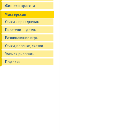
Фитнес и красота
Мастерская
Стихи к праздникам
Писатели — детям
Развивающие игры
Стихи, песенки, сказки
Учимся рисовать
Поделки