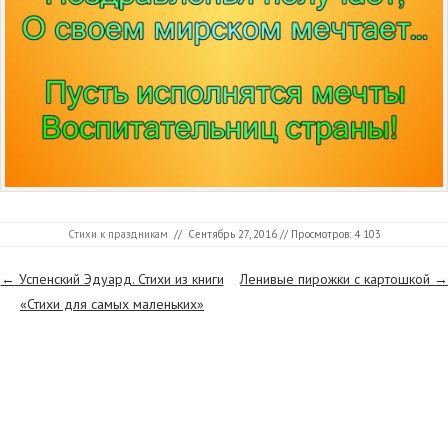
Стихи к праздникам
//
Сентябрь 27, 2016
// Просмотров: 4 103
Страницы
←
Успенский Эдуард. Стихи из книги
Ленивые пирожки с картошкой
→
«Стихи для самых маленьких»