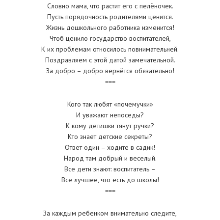
Словно мама, что растит его с пелёночек.
Пусть порядочность родителями ценится.
Жизнь дошкольного работника изменится!
Чтоб ценило государство воспитателей,
К их проблемам относилось повнимательней.
Поздравляем с этой датой замечательной.
За добро – добро вернётся обязательно!
===
Кого так любят «почемучки»
И уважают непоседы?
К кому детишки тянут ручки?
Кто знает детские секреты?
Ответ один – ходите в садик!
Народ там добрый и веселый.
Все дети знают: воспитатель –
Все лучшее, что есть до школы!
===
За каждым ребенком внимательно следите,