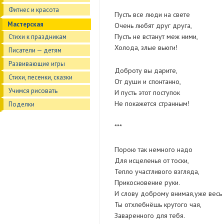
Фитнес и красота
Пусть все люди на свете
Мастерская
Очень любят друг друга,
Пусть не встанут меж ними,
Стихи к праздникам
Холода, злые вьюги!
Писатели — детям
Развивающие игры
Доброту вы дарите,
Стихи, песенки, сказки
От души и спонтанно,
Учимся рисовать
И пусть этот поступок
Не покажется странным!
Поделки
***
Порою так немного надо
Для исцеленья от тоски,
Тепло участливого взгляда,
Прикосновение руки.
И слову доброму внимая,уже весь 
Ты отхлебнёшь крутого чая,
Заваренного для тебя.