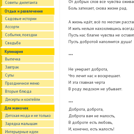
От добрых слов все чувства ожива
Советы дилетанта
Боль затихает, снова жизни рад.
Отдых и развлечения
Садовые истории
А жизнь идёт, всё по местам расста
Ассорти
И жить нельзя нахохлившись всегда
События, поездки
Пусть нас благие чувства не оставят
Пусть добротой наполнится душа!
Свадьба
Кулинария
***
Выпечка
Завтрак
Не умирает доброта,
Супы
Что лечит нас и воскрешает.
И эта главная черта
Праздничное меню
В роду людском не убывает.
Вторые блюда
Десерты и коктейли
***
Для мамочек
Доброта, доброта,
Детская мода и не только
Доброта вам не малость,
В доброте есть любовь,
Зарядка малышам
И, конечно, есть жалость!
Интерьерные идеи