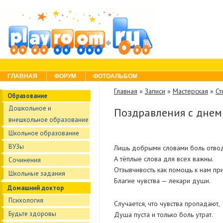
Skip to content
Menu
ГЛАВНАЯ
ФОРУМ
ФОТОАЛЬБОМ
Главная
»
Записи
»
Мастерская
»
Ст
Образование
Дошкольное и
Поздравления с днем
внешкольное образование
Школьное образование
ВУЗы
Лишь добрыми словами боль отвод
А тёплые слова для всех важны.
Сочинения
Отзывчивость как помощь к нам пр
Школьные задания
Благие чувства — лекари души.
Домашний доктор
Психология
Случается, что чувства пропадают,
Будьте здоровы
Душа пуста и только боль утрат.