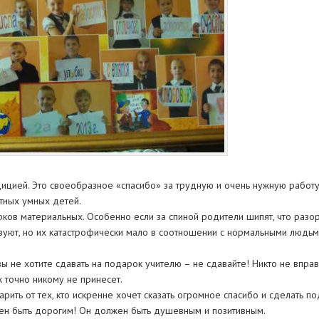
дицией. Это своеобразное «спасибо» за трудную и очень нужную работ
тных умных детей.
рков материальных. Особенно если за спиной родители шипят, что разор
уют, но их катастрофически мало в соотношении с нормальными людь
ы не хотите сдавать на подарок учителю – не сдавайте! Никто не вправ
ж точно никому не принесет.
рить от тех, кто искренне хочет сказать огромное спасибо и сделать по
ен быть дорогим! Он должен быть душевным и позитивным.