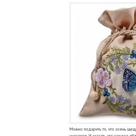
Можно подарить то, что осень щедр
учеников. И сказать что каждое яб