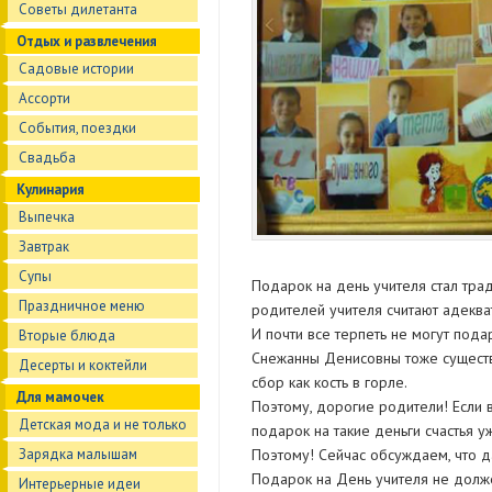
Советы дилетанта
Отдых и развлечения
Садовые истории
Ассорти
События, поездки
Свадьба
Кулинария
Выпечка
Завтрак
Супы
Подарок на день учителя стал тра
Праздничное меню
родителей учителя считают адеква
И почти все терпеть не могут пода
Вторые блюда
Снежанны Денисовны тоже существ
Десерты и коктейли
сбор как кость в горле.
Для мамочек
Поэтому, дорогие родители! Если в
Детская мода и не только
подарок на такие деньги счастья у
Поэтому! Сейчас обсуждаем, что да
Зарядка малышам
Подарок на День учителя не долж
Интерьерные идеи