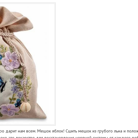
о дарит нам всем. Мешок яблок! Сшить мешок из грубого льна и положи
локо это лекарство для восстановления нервной системы от каждого ре