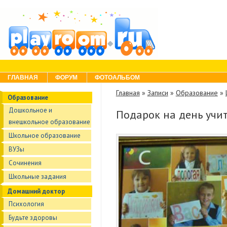
Skip to content
Menu
ГЛАВНАЯ
ФОРУМ
ФОТОАЛЬБОМ
Главная
»
Записи
»
Образование
»
Образование
Дошкольное и
Подарок на день учи
внешкольное образование
Школьное образование
ВУЗы
Сочинения
Школьные задания
Домашний доктор
Психология
Будьте здоровы