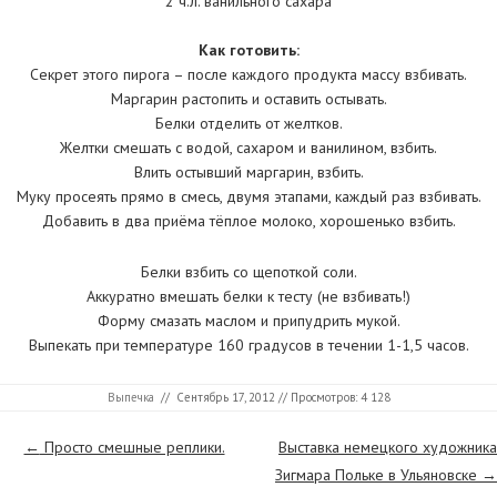
2 ч.л. ванильного сахара
Как готовить:
Секрет этого пирога – после каждого продукта массу взбивать.
Маргарин растопить и оставить остывать.
Белки отделить от желтков.
Желтки смешать с водой, сахаром и ванилином, взбить.
Влить остывший маргарин, взбить.
Муку просеять прямо в смесь, двумя этапами, каждый раз взбивать.
Добавить в два приёма тёплое молоко, хорошенько взбить.
Белки взбить со щепоткой соли.
Аккуратно вмешать белки к тесту (не взбивать!)
Форму смазать маслом и припудрить мукой.
Выпекать при температуре 160 градусов в течении 1-1,5 часов.
Выпечка
//
Сентябрь 17, 2012
// Просмотров: 4 128
Страницы
←
Просто смешные реплики.
Выставка немецкого художника
Зигмара Польке в Ульяновске
→