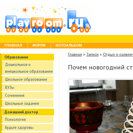
Skip to content
Menu
ГЛАВНАЯ
ФОРУМ
ФОТОАЛЬБОМ
Главная
»
Записи
»
Отдых и развле
Образование
Дошкольное и
Почем новогодний ст
внешкольное образование
Школьное образование
ВУЗы
Сочинения
Школьные задания
Домашний доктор
Психология
Будьте здоровы