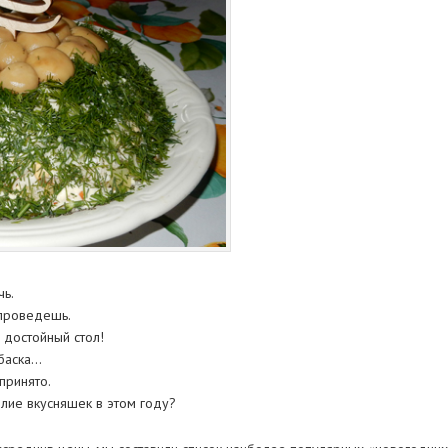
чь.
 проведешь.
 достойный стол!
лбаска…
принято.
илие вкусняшек в этом году?