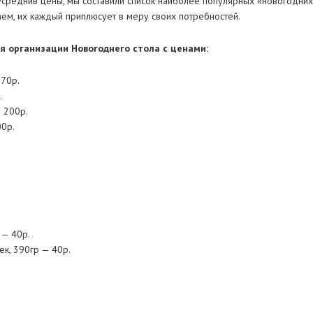
среднив цены, мы составили список наиболее популярных «новогодних
аем, их каждый приплюсует в меру своих потребностей.
я организации Новогоднего стола с ценами:
270р.
.
 200р.
00р.
 — 40р.
к, 390гр — 40р.