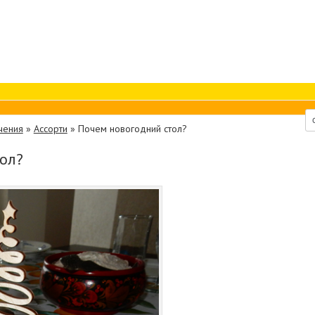
чения
»
Ассорти
»
Почем новогодний стол?
ол?