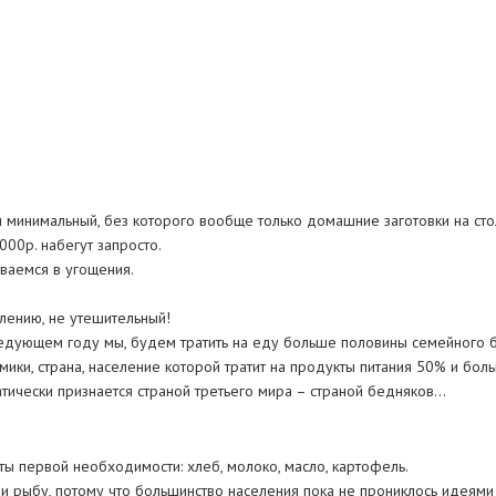
и минимальный, без которого вообще только домашние заготовки на сто
000р. набегут запросто.
ываемся в угощения.
алению, не утешительный!
едующем году мы, будем тратить на еду больше половины семейного 
ки, страна, население которой тратит на продукты питания 50% и бол
тически признается страной третьего мира – страной бедняков…
 первой необходимости: хлеб, молоко, масло, картофель.
 и рыбу, потому что большинство населения пока не прониклось идеями 