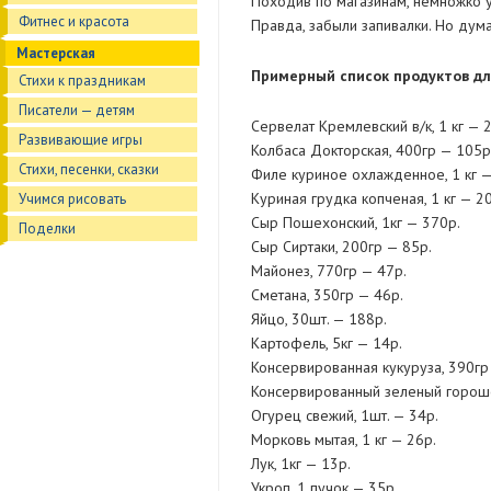
Походив по магазинам, немножко у
Фитнес и красота
Правда, забыли запивалки. Но дум
Мастерская
Примерный список продуктов дл
Стихи к праздникам
Писатели — детям
Сервелат Кремлевский в/к, 1 кг — 
Развивающие игры
Колбаса Докторская, 400гр — 105р
Стихи, песенки, сказки
Филе куриное охлажденное, 1 кг —
Куриная грудка копченая, 1 кг — 2
Учимся рисовать
Сыр Пошехонский, 1кг — 370р.
Поделки
Сыр Сиртаки, 200гр — 85р.
Майонез, 770гр — 47р.
Сметана, 350гр — 46р.
Яйцо, 30шт. — 188р.
Картофель, 5кг — 14р.
Консервированная кукуруза, 390гр
Консервированный зеленый гороше
Огурец свежий, 1шт. — 34р.
Морковь мытая, 1 кг — 26р.
Лук, 1кг — 13р.
Укроп, 1 пучок — 35р.