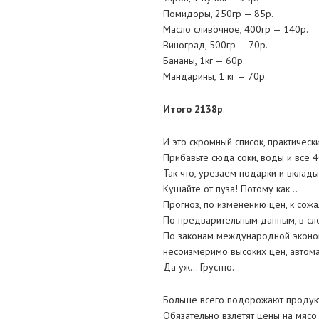
Помидоры, 250гр — 85р.
Масло сливочное, 400гр — 140р.
Виноград, 500гр — 70р.
Бананы, 1кг — 60р.
Мандарины, 1 кг — 70р.
Итого 2138р
.
И это скромный список, практическ
Прибавьте сюда соки, воды и все 4
Так что, урезаем подарки и вклад
Кушайте от пуза! Потому как…
Прогноз, по изменению цен, к сож
По предварительным данным, в сл
По законам международной экономи
несоизмеримо высоких цен, автома
Да уж… Грустно…
Больше всего подорожают продукты
Обязательно взлетят цены на мясо