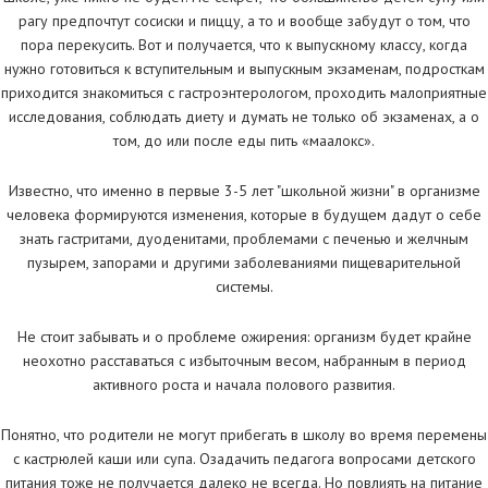
рагу предпочтут сосиски и пиццу, а то и вообще забудут о том, что
пора перекусить. Вот и получается, что к выпускному классу, когда
нужно готовиться к вступительным и выпускным экзаменам, подросткам
приходится знакомиться с гастроэнтерологом, проходить малоприятные
исследования, соблюдать диету и думать не только об экзаменах, а о
том, до или после еды пить «маалокс».
Известно, что именно в первые 3-5 лет "школьной жизни" в организме
человека формируются изменения, которые в будущем дадут о себе
знать гастритами, дуоденитами, проблемами с печенью и желчным
пузырем, запорами и другими заболеваниями пищеварительной
системы.
Не стоит забывать и о проблеме ожирения: организм будет крайне
неохотно расставаться с избыточным весом, набранным в период
активного роста и начала полового развития.
Понятно, что родители не могут прибегать в школу во время перемены
с кастрюлей каши или супа. Озадачить педагога вопросами детского
питания тоже не получается далеко не всегда. Но повлиять на питание