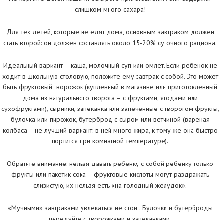
слишком много сахара!
Для тех детей, которые не едят дома, основным завтраком должен
стать второй: он должен составлять около 15-20% суточного рациона.
Идеальный вариант – каша, молочный суп или омлет. Если ребенок не
ходит в школьную столовую, положите ему завтрак с собой. Это может
быть фруктовый творожок (купленный в магазине или приготовленный
дома из натурального творога – с фруктами, ягодами или
сухофруктами), сырники, запеканка или запеченные с творогом фрукты,
булочка или пирожок, бутерброд с сыром или ветчиной (вареная
колбаса – не лучший вариант: в ней много жира, к тому же она быстро
портится при комнатной температуре).
Обратите внимание: нельзя давать ребенку с собой ребенку только
фрукты или пакетик сока – фруктовые кислоты могут раздражать
слизистую, их нельзя есть «на голодный желудок».
«Мучными» завтраками увлекаться не стоит. Булочки и бутерброды
чередуйте с творожками и запеканками.