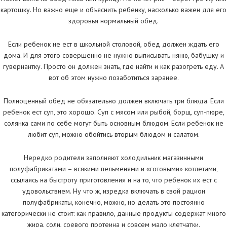
картошку. Но важно еще и объяснить ребенку, насколько важен для его
здоровья нормальный обед.
Если ребенок не ест в школьной столовой, обед должен ждать его
дома. И для этого совершенно не нужно выписывать няню, бабушку и
гувернантку. Просто он должен знать, где найти и как разогреть еду. А
вот об этом нужно позаботиться заранее.
Полноценный обед не обязательно должен включать три блюда. Если
ребенок ест суп, это хорошо. Суп с мясом или рыбой, борщ, суп-пюре,
солянка сами по себе могут быть основным блюдом. Если ребенок не
любит суп, можно обойтись вторым блюдом и салатом.
Нередко родители заполняют холодильник магазинными
полуфабрикатами – всякими пельменями и «готовыми» котлетами,
ссылаясь на быстроту приготовления и на то, что ребенок их ест с
удовольствием. Ну что ж, изредка включать в свой рацион
полуфабрикаты, конечно, можно, но делать это постоянно
категорически не стоит: как правило, данные продукты содержат много
жира, соли, соевого протеина и совсем мало клетчатки.