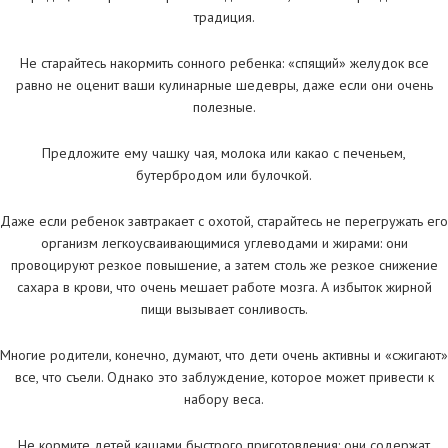
традиция.
Не старайтесь накормить сонного ребенка: «спящий» желудок все
равно не оценит ваши кулинарные шедевры, даже если они очень
полезные.
Предложите ему чашку чая, молока или какао с печеньем,
бутербродом или булочкой.
Даже если ребенок завтракает с охотой, старайтесь не перегружать его
организм легкоусваивающимися углеводами и жирами: они
провоцируют резкое повышение, а затем столь же резкое снижение
сахара в крови, что очень мешает работе мозга. А избыток жирной
пищи вызывает сонливость.
Многие родители, конечно, думают, что дети очень активны и «сжигают»
все, что съели. Однако это заблуждение, которое может привести к
набору веса.
Не кормите детей кашами быстрого приготовления: они содержат