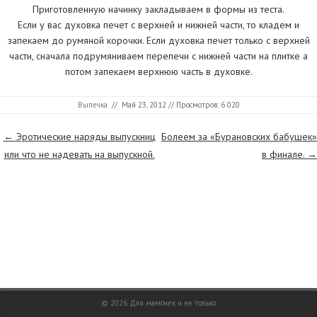
Приготовленную начинку закладываем в формы из теста.
Если у вас духовка печет с верхней и нижней части, то кладем и
запекаем до румяной корочки. Если духовка печет только с верхней
части, сначала подрумяниваем перепечи с нижней части на плитке а
потом запекаем верхнюю часть в духовке.
Выпечка
//
Май 23, 2012
// Просмотров: 6 020
Страницы
←
Эротические наряды выпускниц
Болеем за «Бурановских бабушек»
или что не надевать на выпускной.
в финале.
→
© 2026
Для мамочек и не только