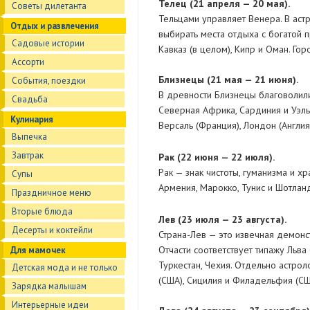
Teлeц (21 aпpeля — 20 мaя).
Советы дилетанта
Тельцами управляет Венера. В аст
Отдых и развлечения
выбирать места отдыха с богатой пр
Садовые истории
Кавказ (в целом), Кипр и Оман. Гор
Ассорти
Близнeцы (21 мaя — 21 июня).
События, поездки
В древности Близнецы благоволили
Свадьба
Северная Африка, Сардиния и Уэльс.
Кулинария
Версаль (Франция), Лондон (Англия
Выпечка
Завтрак
Paк (22 июня — 22 июля).
Рак — знак чистоты, гуманизма и 
Супы
Армения, Марокко, Тунис и Шотланди
Праздничное меню
Вторые блюда
Лeв (23 июля — 23 августа).
Десерты и коктейли
Страна-Лев — это извечная демонст
Отчасти соответствует типажу Льва
Для мамочек
Туркестан, Чехия. Отдельно астрол
Детская мода и не только
(США), Сицилия и Филадельфия (СШ
Зарядка малышам
Интерьерные идеи