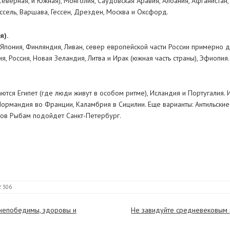
Северная, и Южная), Монголия, Саудовская Аравия, Албания, Афганистан, 
ссель, Варшава, Гессен, Дрезден, Москва и Оксфорд.
я).
пония, Финляндия, Ливан, север европейской части России примерно д
я, Россия, Новая Зеландия, Литва и Ирак (южная часть страны), Эфиопия.
тся Египет (где люди живут в особом ритме), Исландия и Португалия. 
ормандия во Франции, Каламбрия в Сицилии. Еще варианты: Антильские 
одов Рыбам подойдет Санкт-Петербург.
2 306
 непобедимы, здоровы и
Не завидуйте средневековым 