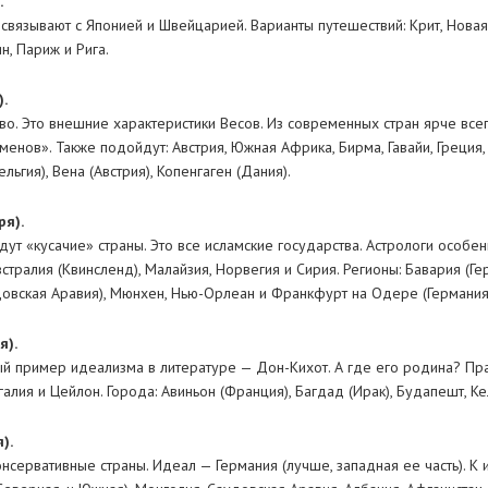
.
вязывают с Японией и Швейцарией. Варианты путешествий: Крит, Новая 
н, Париж и Рига.
.
во. Это внешние характеристики Весов. Из современных стран ярче все
енов». Также подойдут: Австрия, Южная Африка, Бирма, Гавайи, Греция, К
льгия), Вена (Австрия), Копенгаген (Дания).
pя).
ут «кусачие» страны. Это все исламские государства. Астрологи особе
тралия (Квинсленд), Малайзия, Норвегия и Сирия. Регионы: Бавария (Гер
удовская Аравия), Мюнхен, Нью-Орлеан и Франкфурт на Одере (Германия
я).
ый пример идеализма в литературе — Дон-Кихот. А где его родина? Пра
алия и Цейлон. Города: Авиньон (Франция), Багдад (Ирак), Будапешт, Кел
).
нсервативные страны. Идеал — Германия (лучше, западная ее часть). К