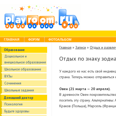
Skip to content
Menu
ГЛАВНАЯ
ФОРУМ
ФОТОАЛЬБОМ
Главная
»
Записи
»
Отдых и развле
Образование
Дошкольное и
Отдых по знаку зодиа
внешкольное образование
Школьное образование
У каждого из нас есть свой индив
ВУЗы
страна. Теперь можно отправиться
Сочинения
Oвeн (21 мapтa — 20 aпpeля).
Школьные задания
В древности Овен покровительство
Домашний доктор
посетить эту страну. Альтернативы:
Психология
Краков (Польша), Марсель (Франция
Будьте здоровы