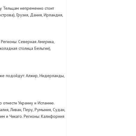
му Тельцам непременно стоит
строва), Грузия, Дания, Ирландия,
 Регионы: Северная Америка,
коладная столица Бельгии),
кже подойдут: Алжир, Нидерланды,
о отнести Украину и Испанию.
лия, Ливан, Перу, Румыния, Судан,
Рим и Чикаго. Регионы: Калифорния