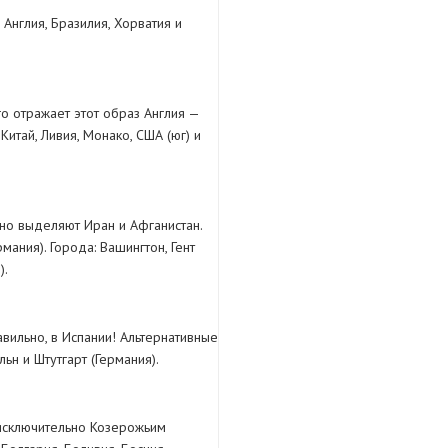
Англия, Бразилия, Хорватия и
го отражает этот образ Англия —
итай, Ливия, Монако, США (юг) и
нно выделяют Иран и Афганистан.
мания). Города: Вашингтон, Гент
).
вильно, в Испании! Альтернативные
ьн и Штутгарт (Германия).
 исключительно Козерожьим