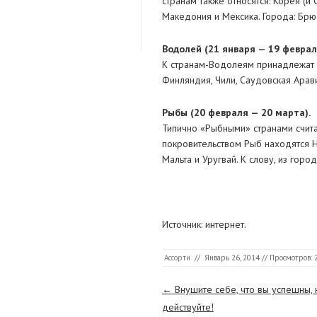
странам также относятся: Корея (и 
Македония и Мексика. Города: Брю
Boдoлeй (21 янвapя — 19 фeвpaл
К странам-Водолеям принадлежат Я
Финляндия, Чили, Саудовская Арави
Pыбы (20 фeвpaля — 20 мapтa).
Типично «Рыбными» странами считаю
покровительством Рыб находятся Н
Мальта и Уругвай. К слову, из гор
Источник: интернет.
Ассорти
//
Январь 26, 2014
// Просмотров: 
Страницы
←
Внушите себе, что вы успешны,
действуйте!