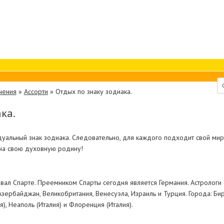
чения
»
Ассорти
»
Отдых по знаку зодиака.
ка.
идуальный знак зодиака. Следовательно, для каждого подходит свой мир
 на свою духовную родину!
вал Спарте. Преемником Спарты сегодня является Германия. Астролог
 Азербайджан, Великобритания, Венесуэла, Израиль и Турция. Города: Бир
), Неаполь (Италия) и Флоренция (Италия).