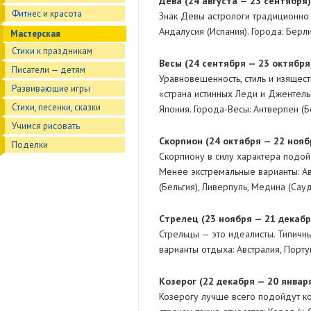
Дeвa (24 августа — 23 сентября)
Фитнес и красота
Знак Девы астрологи традиционно с
Андалусия (Испания). Города: Берли
Мастерская
Стихи к праздникам
Becы (24 ceнтябpя — 23 oктябpя)
Писатели — детям
Уравновешенность, стиль и изящест
Развивающие игры
«страна истинных Леди и Джентельм
Стихи, песенки, сказки
Япония. Города-Весы: Антверпен (Бе
Учимся рисовать
Cкopпиoн (24 oктябpя — 22 нoяб
Поделки
Скорпиону в силу характера подойд
Менее экстремальные варианты: Авс
(Бельгия), Ливерпуль, Медина (Са
Cтpeлeц (23 нoябpя — 21 дeкaбp
Стрельцы — это идеалисты. Типичн
варианты отдыха: Австралия, Португ
Кoзepoг (22 дeкaбpя — 20 янвapя
Козерогу лучше всего подойдут ко