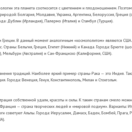
рологии эта планета соотносится с цветением и плодоношением. Поэто
иродой: Болгария, Молдавия, Украина, Аргентина, Белоруссия, Греция (о
ода: Дублин (Ирландия), Палермо (Италия) и Стамбул (Турция).
 Греции. В данный момент аналогичным «космополитом» являются США.
 Страны: Бельгия, Греция, Египет (Нижний) и Канада. Города: Брюгге (шо
), Мельбурн (Австралия) и Сан-Франциско (Калифорния, США).
хранения традиций. Наиболее яркий пример страны-Рака — это Индия. Та
я. Города: Венеция, Генуя, Константинополь, Милан и Стокгольм.
рация собственной удали, красоты и силы. К таким странам смело можн
 Франция — страна творческих людей и «мировой подиум». Варианты: Ита
оги советуют Альпы. Города: Иерусалим, Дамаск, Баден, Бомбей, Прага, 
А).