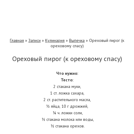
Главная
»
Записи
»
Кулинария
»
Выпечка
»
Ореховый пирог (к
ореховому спасу)
Ореховый пирог (к ореховому спасу)
Что нужно:
Тесто:
2 стакана муки,
1 ст. ложка сахара,
2 ст. растительного масла,
½ яйца, 10 г дрожжей,
¼ ч. ложки соли,
½ стакана молока или воды,
½ стакана орехов.