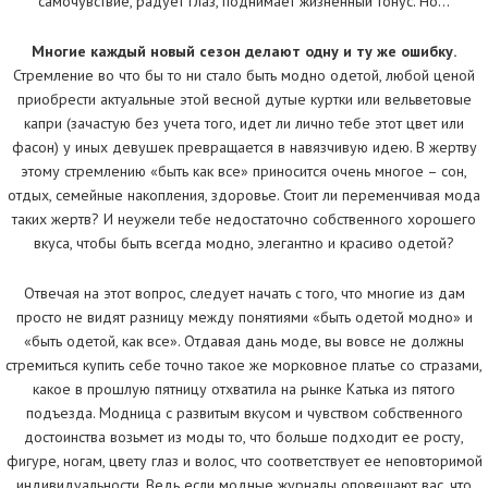
самочувствие, радует глаз, поднимает жизненный тонус. Но…
Многие каждый новый сезон делают одну и ту же ошибку.
Стремление во что бы то ни стало быть модно одетой, любой ценой
приобрести актуальные этой весной дутые куртки или вельветовые
капри (зачастую без учета того, идет ли лично тебе этот цвет или
фасон) у иных девушек превращается в навязчивую идею. В жертву
этому стремлению «быть как все» приносится очень многое – сон,
отдых, семейные накопления, здоровье. Стоит ли переменчивая мода
таких жертв? И неужели тебе недостаточно собственного хорошего
вкуса, чтобы быть всегда модно, элегантно и красиво одетой?
Отвечая на этот вопрос, следует начать с того, что многие из дам
просто не видят разницу между понятиями «быть одетой модно» и
«быть одетой, как все». Отдавая дань моде, вы вовсе не должны
стремиться купить себе точно такое же морковное платье со стразами,
какое в прошлую пятницу отхватила на рынке Катька из пятого
подъезда. Модница с развитым вкусом и чувством собственного
достоинства возьмет из моды то, что больше подходит ее росту,
фигуре, ногам, цвету глаз и волос, что соответствует ее неповторимой
индивидуальности. Ведь если модные журналы оповещают вас, что