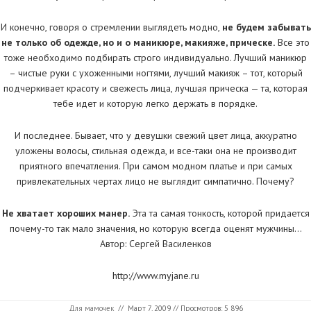
И конечно, говоря о стремлении выглядеть модно,
не будем забывать
не только об одежде, но и о маникюре, макияже, прическе.
Все это
тоже необходимо подбирать строго индивидуально. Лучший маникюр
– чистые руки с ухоженными ногтями, лучший макияж – тот, который
подчеркивает красоту и свежесть лица, лучшая прическа — та, которая
тебе идет и которую легко держать в порядке.
И последнее. Бывает, что у девушки свежий цвет лица, аккуратно
уложены волосы, стильная одежда, и все-таки она не производит
приятного впечатления. При самом модном платье и при самых
привлекательных чертах лицо не выглядит симпатично. Почему?
Не хватает хороших манер.
Эта та самая тонкость, которой придается
почему-то так мало значения, но которую всегда оценят мужчины…
Автор: Сергей Василенков
http://www.myjane.ru
Для мамочек
//
Март 7, 2009
// Просмотров: 5 896