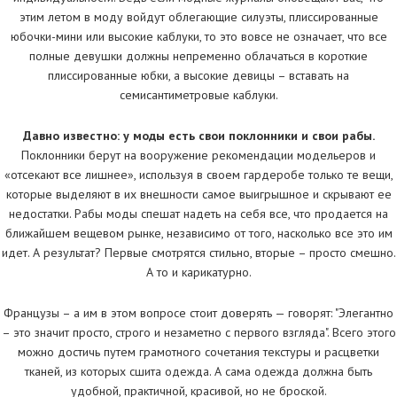
этим летом в моду войдут облегающие силуэты, плиссированные
юбочки-мини или высокие каблуки, то это вовсе не означает, что все
полные девушки должны непременно облачаться в короткие
плиссированные юбки, а высокие девицы – вставать на
семисантиметровые каблуки.
Давно известно: у моды есть свои поклонники и свои рабы.
Поклонники берут на вооружение рекомендации модельеров и
«отсекают все лишнее», используя в своем гардеробе только те вещи,
которые выделяют в их внешности самое выигрышное и скрывают ее
недостатки. Рабы моды спешат надеть на себя все, что продается на
ближайшем вещевом рынке, независимо от того, насколько все это им
идет. А результат? Первые смотрятся стильно, вторые – просто смешно.
А то и карикатурно.
Французы – а им в этом вопросе стоит доверять — говорят: "Элегантно
– это значит просто, строго и незаметно с первого взгляда". Всего этого
можно достичь путем грамотного сочетания текстуры и расцветки
тканей, из которых сшита одежда. А сама одежда должна быть
удобной, практичной, красивой, но не броской.