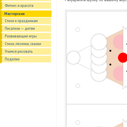
Фитнес и красота
Мастерская
Стихи к праздникам
Писатели — детям
Развивающие игры
Стихи, песенки, сказки
Учимся рисовать
Поделки