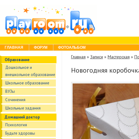
Skip to content
Menu
ГЛАВНАЯ
ФОРУМ
ФОТОАЛЬБОМ
Главная
»
Записи
»
Мастерская
»
П
Образование
Дошкольное и
Новогодняя коробочк
внешкольное образование
Школьное образование
ВУЗы
Сочинения
Школьные задания
Домашний доктор
Психология
Будьте здоровы