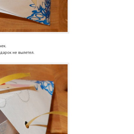
чек.
одарок не вылетел.