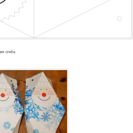
м сгиба.