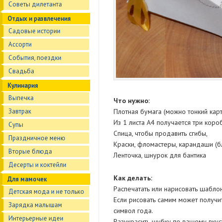
Советы дилетанта
Отдых и развлечения
Садовые истории
Ассорти
События, поездки
Свадьба
Кулинария
Выпечка
Что нужно:
Завтрак
Плотная бумага (можно тонкий карт
Из 1 листа А4 получается три коро
Супы
Спица, чтобы продавить сгибы,
Праздничное меню
Краски, фломастеры, карандаши (б
Вторые блюда
Ленточка, шнурок для бантика
Десерты и коктейли
Как делать:
Для мамочек
Распечатать или нарисовать шаблон,
Детская мода и не только
Если рисовать самим может получи
Зарядка малышам
символ года.
Интерьерные идеи
Разукрасить шубку по вашему вкус