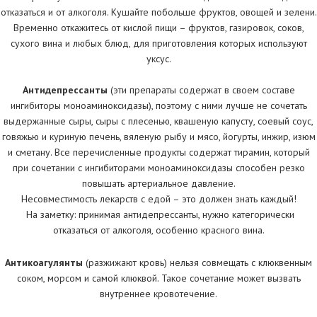
отказаться и от алкоголя. Кушайте побольше фруктов, овощей и зелени.
Временно откажитесь от кислой пищи – фруктов, газировок, соков,
сухого вина и любых блюд, для приготовления которых используют
уксус.
Антидепрессанты
(эти препараты содержат в своем составе
ингибиторы моноаминоксидазы), поэтому с ними лучше не сочетать
выдержанные сыры, сыры с плесенью, квашеную капусту, соевый соус,
говяжью и куриную печень, вяленую рыбу и мясо, йогурты, инжир, изюм
и сметану. Все перечисленные продукты содержат тирамин, который
при сочетании с ингибиторами моноаминоксидазы способен резко
повышать артериальное давление.
Несовместимость лекарств с едой – это должен знать каждый!
На заметку: принимая антидепрессанты, нужно категорически
отказаться от алкоголя, особенно красного вина.
Антикоагулянты
(разжижают кровь) нельзя совмещать с клюквенным
соком, морсом и самой клюквой. Такое сочетание может вызвать
внутреннее кровотечение.