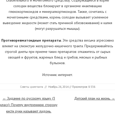
слабительного и мочегонного средства). Содержащиеся в корне
солодки вещества блокируют в организме инактивацию
глюкокортикоидов и минералкортикоидов. Также, сочетаясь с
мочегонными средствами, корень солодки вызывает усиленное
выведение жидкости (может стать причиной обезвоживания) и калия
(могут разрушаться мышцы).
Противоревматоидные препараты
. Эти средства весьма агрессивно
влияют на слизистую желудочно-кишечного тракта. Придерживайтесь
строгой диеты при приеме таких препаратов: откажитесь от сырых
овощей и фруктов, жареных блюд и грибов, мясных и рыбных
бульонов.
Источник: интернет.
Советы дилетанта
//
Ноябрь 26, 2014
// Просмотров: 8 536
Страницы
←
Задание по русскому языку (3
Детский план на жизнь.
→
класс): Почему внутреннюю сторону
кисти руки называют ладонь.