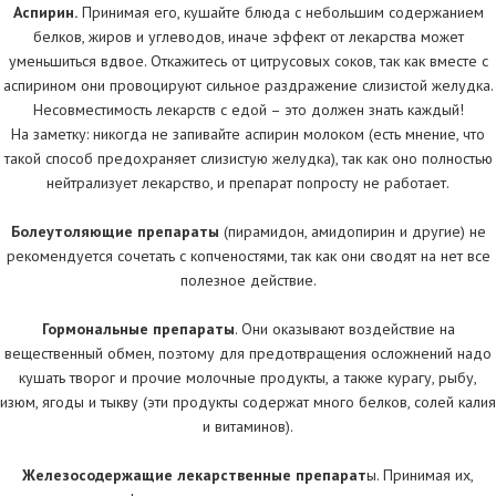
Аспирин.
Принимая его, кушайте блюда с небольшим содержанием
белков, жиров и углеводов, иначе эффект от лекарства может
уменьшиться вдвое. Откажитесь от цитрусовых соков, так как вместе с
аспирином они провоцируют сильное раздражение слизистой желудка.
Несовместимость лекарств с едой – это должен знать каждый!
На заметку: никогда не запивайте аспирин молоком (есть мнение, что
такой способ предохраняет слизистую желудка), так как оно полностью
нейтрализует лекарство, и препарат попросту не работает.
Болеутоляющие препараты
(пирамидон, амидопирин и другие) не
рекомендуется сочетать с копченостями, так как они сводят на нет все
полезное действие.
Гормональные препараты
. Они оказывают воздействие на
вещественный обмен, поэтому для предотвращения осложнений надо
кушать творог и прочие молочные продукты, а также курагу, рыбу,
изюм, ягоды и тыкву (эти продукты содержат много белков, солей калия
и витаминов).
Железосодержащие лекарственные препарат
ы. Принимая их,