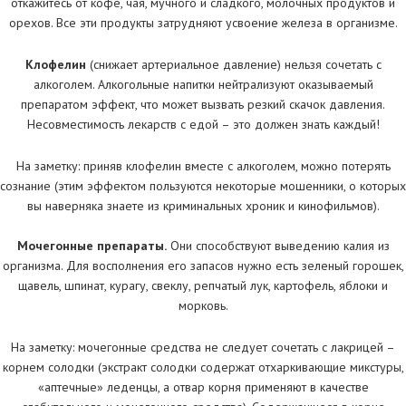
откажитесь от кофе, чая, мучного и сладкого, молочных продуктов и
орехов. Все эти продукты затрудняют усвоение железа в организме.
Клофелин
(снижает артериальное давление) нельзя сочетать с
алкоголем. Алкогольные напитки нейтрализуют оказываемый
препаратом эффект, что может вызвать резкий скачок давления.
Несовместимость лекарств с едой – это должен знать каждый!
На заметку: приняв клофелин вместе с алкоголем, можно потерять
сознание (этим эффектом пользуются некоторые мошенники, о которых
вы наверняка знаете из криминальных хроник и кинофильмов).
Мочегонные препараты.
Они способствуют выведению калия из
организма. Для восполнения его запасов нужно есть зеленый горошек,
щавель, шпинат, курагу, свеклу, репчатый лук, картофель, яблоки и
морковь.
На заметку: мочегонные средства не следует сочетать с лакрицей –
корнем солодки (экстракт солодки содержат отхаркивающие микстуры,
«аптечные» леденцы, а отвар корня применяют в качестве