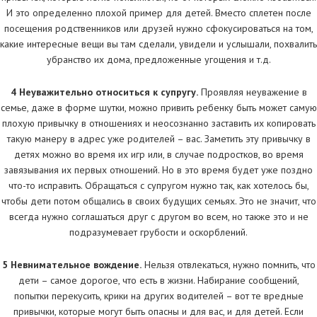
И это определенно плохой пример для детей. Вместо сплетен после
посещения родственников или друзей нужно сфокусироваться на том,
какие интересные вещи вы там сделали, увидели и услышали, похвалить
убранство их дома, предложенные угощения и т.д.
4 Неуважительно относиться к супругу.
Проявляя неуважение в
семье, даже в форме шутки, можно привить ребенку быть может самую
плохую привычку в отношениях и неосознанно заставить их копировать
такую манеру в адрес уже родителей – вас. Заметить эту привычку в
детях можно во время их игр или, в случае подростков, во время
завязывания их первых отношений. Но в это время будет уже поздно
что-то исправить. Обращаться с супругом нужно так, как хотелось бы,
чтобы дети потом общались в своих будущих семьях. Это не значит, что
всегда нужно соглашаться друг с другом во всем, но также это и не
подразумевает грубости и оскорблений.
5 Невнимательное вождение.
Нельзя отвлекаться, нужно помнить, что
дети – самое дорогое, что есть в жизни. Набирание сообщений,
попытки перекусить, крики на других водителей – вот те вредные
привычки, которые могут быть опасны и для вас, и для детей. Если