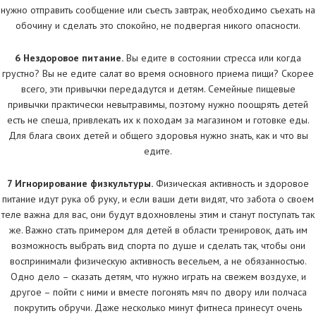
нужно отправить сообщение или съесть завтрак, необходимо съехать на
обочину и сделать это спокойно, не подвергая никого опасности.
6 Нездоровое питание.
Вы едите в состоянии стресса или когда
грустно? Вы не едите салат во время основного приема пищи? Скорее
всего, эти привычки передадутся и детям. Семейные пищевые
привычки практически невытравимы, поэтому нужно поощрять детей
есть не спеша, привлекать их к походам за магазином и готовке еды.
Для блага своих детей и общего здоровья нужно знать, как и что вы
едите.
7 Игнорирование физкультуры.
Физическая активность и здоровое
питание идут рука об руку, и если ваши дети видят, что забота о своем
теле важна для вас, они будут вдохновлены этим и станут поступать так
же. Важно стать примером для детей в области тренировок, дать им
возможность выбрать вид спорта по душе и сделать так, чтобы они
воспринимали физическую активность весельем, а не обязанностью.
Одно дело – сказать детям, что нужно играть на свежем воздухе, и
другое – пойти с ними и вместе погонять мяч по двору или полчаса
покрутить обручи. Даже несколько минут фитнеса принесут очень