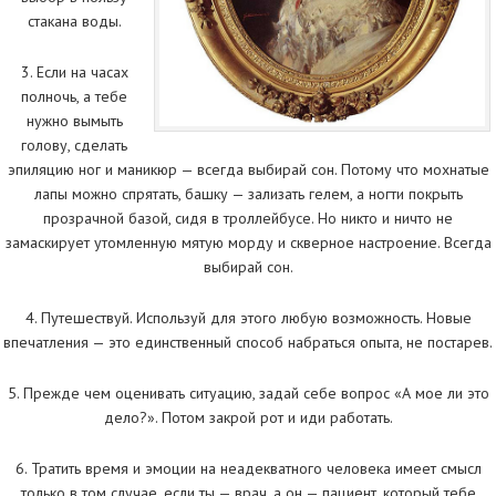
стакана воды.
3. Если на часах
полночь, а тебе
нужно вымыть
голову, сделать
эпиляцию ног и маникюр — всегда выбирай сон. Потому что мохнатые
лапы можно спрятать, башку — зализать гелем, а ногти покрыть
прозрачной базой, сидя в троллейбусе. Но никто и ничто не
замаскирует утомленную мятую морду и скверное настроение. Всегда
выбирай сон.
4. Путешествуй. Используй для этого любую возможность. Новые
впечатления — это единственный способ набраться опыта, не постарев.
5. Прежде чем оценивать ситуацию, задай себе вопрос «А мое ли это
дело?». Потом закрой рот и иди работать.
6. Тратить время и эмоции на неадекватного человека имеет смысл
только в том случае, если ты — врач, а он — пациент, который тебе