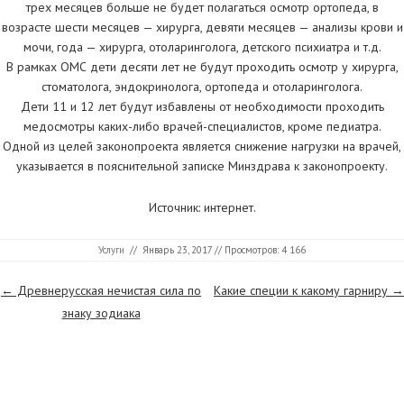
трех месяцев больше не будет полагаться осмотр ортопеда, в
возрасте шести месяцев — хирурга, девяти месяцев — анализы крови и
мочи, года — хирурга, отоларинголога, детского психиатра и т.д.
В рамках ОМС дети десяти лет не будут проходить осмотр у хирурга,
стоматолога, эндокринолога, ортопеда и отоларинголога.
Дети 11 и 12 лет будут избавлены от необходимости проходить
медосмотры каких-либо врачей-специалистов, кроме педиатра.
Одной из целей законопроекта является снижение нагрузки на врачей,
указывается в пояснительной записке Минздрава к законопроекту.
Источник: интернет.
Услуги
//
Январь 23, 2017
// Просмотров: 4 166
Страницы
←
Древнерусская нечистая сила по
Какие специи к какому гарниру
→
знаку зодиака