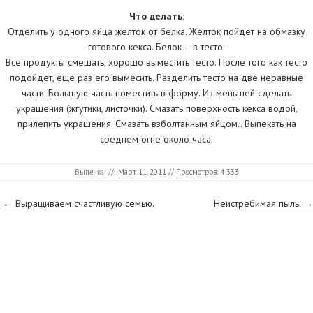
Что делать:
Отделить у одного яйца желток от белка. Желток пойдет на обмазку
готового кекса. Белок – в тесто.
Все продукты смешать, хорошо выместить тесто. После того как тесто
подойдет, еще раз его вымесить. Разделить тесто на две неравные
части. Большую часть поместить в форму. Из меньшей сделать
украшения (жгутики, листочки). Смазать поверхность кекса водой,
прилепить украшения. Смазать взболтанным яйцом.. Выпекать на
среднем огне около часа.
Выпечка
//
Март 11, 2011
// Просмотров: 4 333
Страницы
←
Выращиваем счастливую семью.
Неистребимая пыль.
→