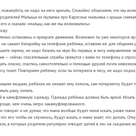
, пожалуйста, не надо на него кричать. Спокойно объясняем, что мы волн
родителей Малыша из мультика про Карлсона: мальчика с крыши снимал
 его и сказали: «малыш, как же мы волновались».
оду:
дленно остановись и прекрати движение. Возможно ты уже некоторое вр
а не сажает батарейку на телефоне ребёнка, оставляя её для общения 
шите сирену, не надо бежать на звук. Во-первых, в лесу направление зв
и — сейчас спасательные службы свяжутся с вами по телефону и спрося
ить опасно, спастись самостоятельно и помощью друзей почти невозмо
су тонет. Повторяем ребёнку: если ты потерялся в лесу, не надо подход
жилыми людьми, ребёнок не сможет ему помочь, сам потеряется, будет т
ыть рану, попить.
й в камуфляжную одежду. Одежда ребёнка должна быть яркой. Искать в
роще, чем очень хитро закамуфлированного.
говорят: я не думал, что мама вообще будет меня искать, разве мама зн
что его чтобы не случилось, будут искать, и мама знает, что делать. От
азок, в которых родители регулярно отводит детей в лес на съедение в