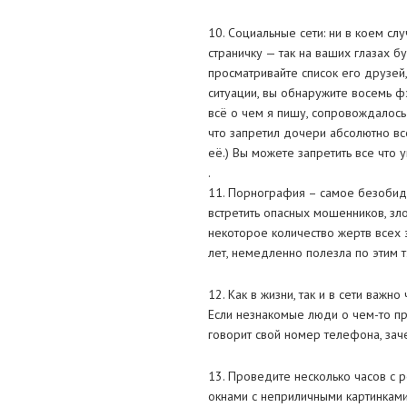
10. Социальные сети: ни в коем с
страничку — так на ваших глазах б
просматривайте список его друзей,
ситуации, вы обнаружите восемь ф
всё о чем я пишу, сопровождалось 
что запретил дочери абсолютно все
её.) Вы можете запретить все что у
.
11. Порнография – самое безобидн
встретить опасных мошенников, зл
некоторое количество жертв всех э
лет, немедленно полезла по этим т
12. Как в жизни, так и в сети важ
Если незнакомые люди о чем-то пр
говорит свой номер телефона, зачем
13. Проведите несколько часов с 
окнами с неприличными картинками,