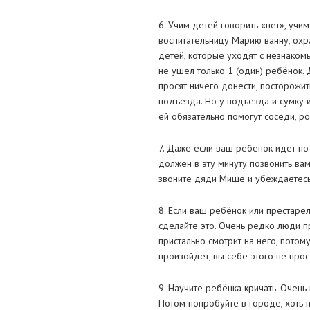
6. Учим детей говорить «нет», учи
воспитательницу Марию ванну, охра
детей, которые уходят с незнаком
не ушел только 1 (один) ребёнок.
просят ничего донести, посторожи
подъезда. Но у подъезда и сумку 
ей обязательно помогут соседи, ро
7. Даже если ваш ребёнок идёт по
должен в эту минуту позвонить вам
звоните дяди Мише и убеждаетесь,
8. Если ваш ребёнок или престарелы
сделайте это. Очень редко люди пр
пристально смотрит на него, потому
произойдёт, вы себе этого не прост
9. Научите ребёнка кричать. Очень 
Потом попробуйте в городе, хоть 