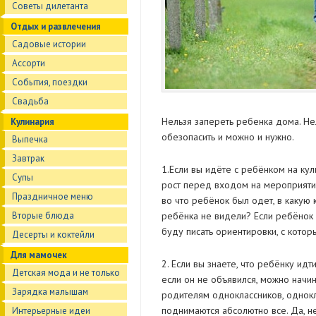
Советы дилетанта
Отдых и развлечения
Садовые истории
Ассорти
События, поездки
Свадьба
Нельзя запереть ребенка дома. Не
Кулинария
обезопасить и можно и нужно.
Выпечка
Завтрак
1.Если вы идёте с ребёнком на ку
Супы
рост перед входом на мероприятие.
Праздничное меню
во что ребёнок был одет, в какую 
Вторые блюда
ребёнка не видели? Если ребёнок 
буду писать ориентировки, с котор
Десерты и коктейли
Для мамочек
2. Если вы знаете, что ребёнку идт
Детская мода и не только
если он не объявился, можно начин
Зарядка малышам
родителям одноклассников, однокл
поднимаются абсолютно все. Да, не
Интерьерные идеи