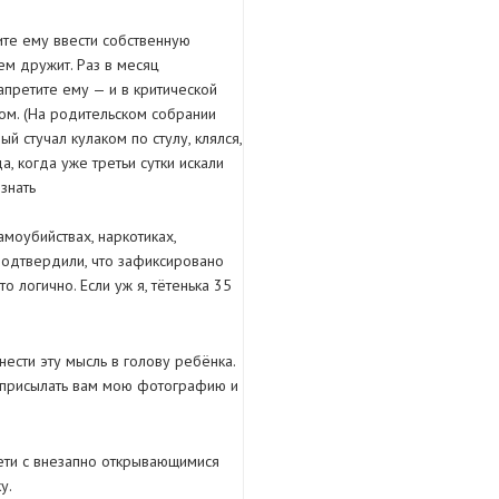
ите ему ввести собственную
ем дружит. Раз в месяц
апретите ему — и в критической
ом. (На родительском собрании
й стучал кулаком по стулу, клялся,
, когда уже третьи сутки искали
знать
моубийствах, наркотиках,
подтвердили, что зафиксировано
 логично. Если уж я, тётенька 35
нести эту мысль в голову ребёнка.
е присылать вам мою фотографию и
сети с внезапно открывающимися
у.