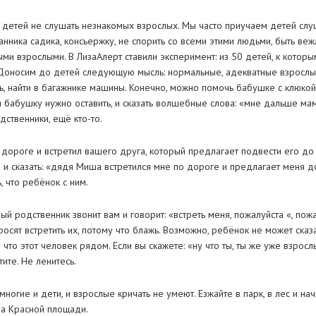
м детей не слушать незнакомых взрослых. Мы часто приучаем детей слуш
нника садика, консьержку, не спорить со всеми этими людьми, быть ве
ыми взрослыми. В ЛизаАлерт ставили эксперимент: из 50 детей, к кото
 Доносим до детей следующую мысль: нормальные, адекватные взрослы
ть, найти в багажнике машины. Конечно, можно помочь бабушке с клюко
и бабушку нужно оставить, и сказать волшебные слова: «мне дальше ма
дственники, ещё кто-то.
 дороге и встретил вашего друга, который предлагает подвести его до
 и сказать: «дядя Миша встретился мне по дороге и предлагает меня д
 что ребёнок с ним.
й родственник звонит вам и говорит: «встреть меня, пожалуйста «, пожал
осят встретить их, потому что блажь. Возможно, ребёнок не может сказа
 что этот человек рядом. Если вы скажете: «ну что ты, ты же уже взросл
ите. Не ленитесь.
многие и дети, и взрослые кричать не умеют. Езжайте в парк, в лес и на
на Красной площади.