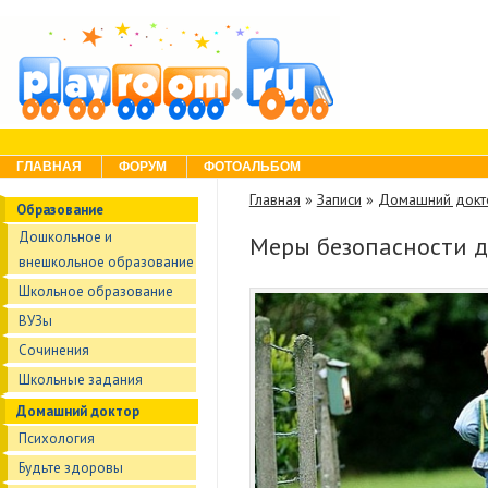
Skip to content
Menu
ГЛАВНАЯ
ФОРУМ
ФОТОАЛЬБОМ
Главная
»
Записи
»
Домашний докт
Образование
Дошкольное и
Меры безопасности д
внешкольное образование
Школьное образование
ВУЗы
Сочинения
Школьные задания
Домашний доктор
Психология
Будьте здоровы