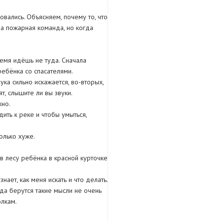
овались. Объясняем, почему то, что
а пожарная команда, но когда
емя идёшь не туда. Сначала
ребёнка со спасателями.
ука сильно искажается, во-вторых,
т, слышите ли вы звуки.
жно.
ить к реке и чтобы умыться,
олько хуже.
 лесу ребёнка в красной курточке
ает, как меня искать и что делать.
куда берутся такие мысли не очень
олкам.