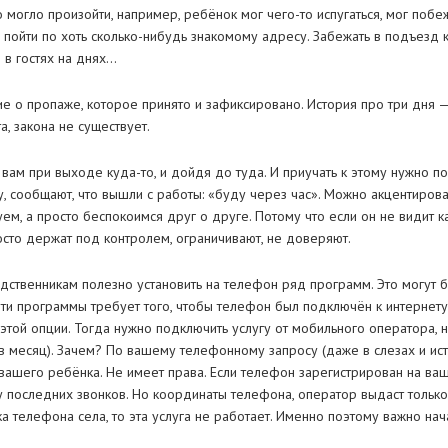
о могло произойти, например, ребёнок мог чего-то испугаться, мог побеж
пойти по хоть сколько-нибудь знакомому адресу. Забежать в подъезд к
 в гостях на днях…
ние о пропаже, которое принято и зафиксировано. История про три дня 
а, закона не существует.
 вам при выходе куда-то, и дойдя до туда. И приучать к этому нужно п
у, сообщают, что вышли с работы: «буду через час». Можно акцентирова
уем, а просто беспокоимся друг о друге. Потому что если он не видит к
осто держат под контролем, ограничивают, не доверяют.
дственникам полезно установить на телефон ряд программ. Это могут бы
 эти программы требует того, чтобы телефон был подключён к интернет
той опции. Тогда нужно подключить услугу от мобильного оператора,
 в месяц). Зачем? По вашему телефонному запросу (даже в слезах и ис
ашего ребёнка. Не имеет права. Если телефон зарегистрирован на ваш
 последних звонков. Но координаты телефона, оператор выдаст только
ка телефона села, то эта услуга не работает. Именно поэтому важно нач