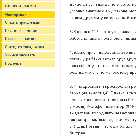
делается: вы никогда не знаете, чт
Фитнес и красота
условно знакомом ему районе, мог 
Мастерская
вашим друзьям, у которых вы были
Стихи к праздникам
Писатели — детям
3. Звонок в 112 — это уже заявле
работать. Такого постановления, акт
Развивающие игры
Стихи, песенки, сказки
4. Важно приучить ребёнка звонить
Учимся рисовать
глазах у ребёнка звонят друг друг
Поделки
показать ему, что мы не контролир
решить, что его по малолетству пр
5. И подросткам, и престарелым ро
семья (на андроиде). Однако, все
простые кнопочные телефоны без э
в месяц), Мегафон навигатор (84₽
выдаст вам координаты телефона в
оператора вам выдадут распечатку
2-3 дня. Помним, что если батарей
быстрее.