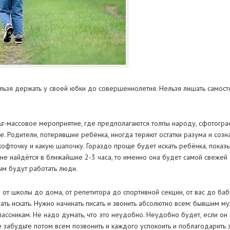
льзя держать у своей юбки до совершеннолетия. Нельзя лишать самост
льт-массовое мероприятие, где предполагаются толпы народу, сфотогр
 Родители, потерявшие ребёнка, иногда теряют остатки разума и сознан
кофточку и какую шапочку. Гораздо проще будет искать ребёнка, показ
не найдётся в ближайшие 2-3 часа, то именно она будет самой свеже
ым будут работать люди.
и от школы до дома, от репетитора до спортивной секции, от вас до бабу
ать искать. Нужно начинать писать и звонить абсолютно всем: бывшим 
ассникам. Не надо думать, что это неудобно. Неудобно будет, если он 
 забудьте потом всем позвонить и каждого успокоить и поблагодарить з