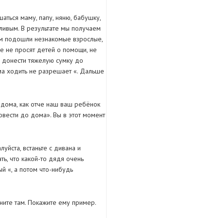
аться маму, папу, няню, бабушку,
жливым. В результате мы получаем
рым подошли незнакомые взрослые,
е не просят детей о помощи, не
й донести тяжелую сумку до
ма ходить не разрешает «. Дальше
 дома, как отче наш ваш ребёнок
овести до дома». Вы в этот момент
уйста, встаньте с дивана и
ть, что какой-то дядя очень
ый «, а потом что-нибудь
чните там. Покажите ему пример.