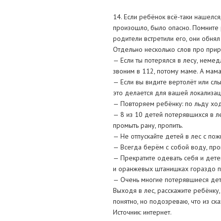
14. Если ребёнок всё-таки нашелся
произошло, было опасно. Помните 
родители встретили его, они обнял
Отдельно несколько слов про прир
— Если ты потерялся в лесу, неме
звоним в 112, потому маме. А мам
— Если вы видите вертолёт или слы
это делается для вашей локализаци
— Повторяем ребёнку: по льду ход
— 8 из 10 детей потерявшихся в ле
промыть рану, пропить.
— Не отпускайте детей в лес с по
— Всегда берём с собой воду, пром
— Прекратите одевать себя и дете
и оранжевых штанишках гораздо п
— Очень многие потерявшиеся дети 
Выходя в лес, расскажите ребёнку, 
понятно, но подозреваю, что из ск
Источник: интернет.