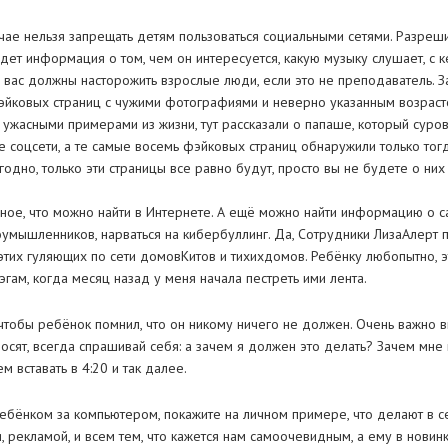
лучае нельзя запрещать детям пользоваться социальными сетями. Разреш
удет информация о том, чем он интересуется, какую музыку слушает, с к
 вас должны насторожить взрослые люди, если это не преподаватель. З
эйковых страниц с чужими фотографиями и неверно указанным возраст
ужасными примерами из жизни, тут рассказали о папаше, который суровы
 соцсети, а те самые восемь фэйковых страниц обнаружили только тогда
годно, только эти страницы все равно будут, просто вы не будете о них 
ое, что можно найти в Интернете. А ещё можно найти информацию о са
оумышленников, нарваться на кибербуллинг. Да, Сотрудники ЛизаАлерт 
тих гуляющих по сети домовКитов и тихихдомов. Ребёнку любопытно, это
эгам, когда месяц назад у меня начала пестреть ими лента.
но чтобы ребёнок помнил, что он никому ничего не должен. Очень важно в
осят, всегда спрашивай себя: а зачем я должен это делать? Зачем мн
 вставать в 4:20 и так далее.
ребёнком за компьютером, покажите на личном примере, что делают в 
 рекламой, и всем тем, что кажется нам самоочевидным, а ему в новинк