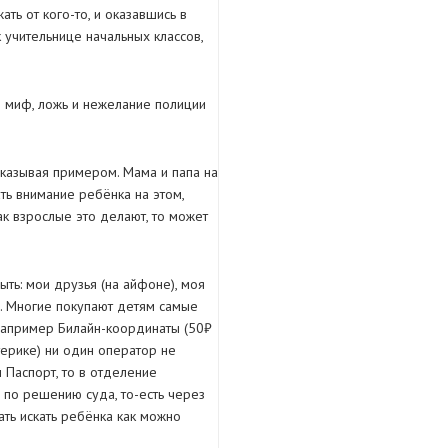
ать от кого-то, и оказавшись в
 учительнице начальных классов,
— миф, ложь и нежелание полиции
оказывая примером. Мама и папа на
ть внимание ребёнка на этом,
ак взрослые это делают, то может
ть: мои друзья (на айфоне), моя
у. Многие покупают детям самые
 например Билайн-координаты (50₽
терике) ни один оператор не
 Паспорт, то в отделение
 по решению суда, то-есть через
ать искать ребёнка как можно