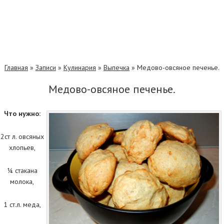
Главная
»
Записи
»
Кулинария
»
Выпечка
»
Медово-овсяное печенье.
Медово-овсяное печенье.
Что нужно:
2ст л. овсяных
хлопьев,
¼ стакана
молока,
1 ст.л. меда,