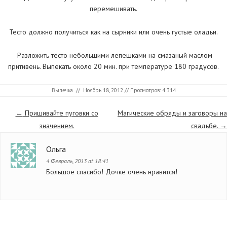
перемешивать.
Тесто должно получиться как на сырники или очень густые оладьи.
Разложить тесто небольшими лепешками на смазаный маслом
притивень. Выпекать около 20 мин. при температуре 180 градусов.
Выпечка
//
Ноябрь 18, 2012
// Просмотров: 4 314
Страницы
←
Пришивайте пуговки со
Магические обряды и заговоры на
значением.
свадьбе.
→
Ольга
4 Февраль, 2013 at 18:41
Большое спасибо! Дочке очень нравится!