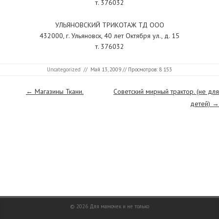
т. 376032
УЛЬЯНОВСКИЙ ТРИКОТАЖ ТД ООО
432000, г. Ульяновск, 40 лет Октября ул., д. 15
т. 376032
Uncategorized
//
Май 13, 2009
// Просмотров: 8 153
Страницы
←
Магазины Ткани.
Советский мирный трактор. (не для
детей)
→
© 2026
Для мамочек и не только