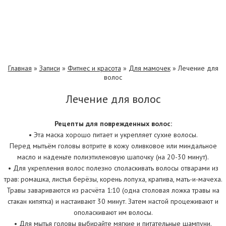
Главная
»
Записи
»
Фитнес и красота
»
Для мамочек
»
Лечение для
волос
Лечение для волос
Рецепты для поврежденных волос:
• Эта маска хорошо питает и укрепляет сухие волосы.
Перед мытьём головы вотрите в кожу оливковое или миндальное
масло и наденьте полиэтиленовую шапочку (на 20-30 минут).
• Для укрепления волос полезно споласкивать волосы отварами из
трав: ромашка, листья берёзы, корень лопуха, крапива, мать-и-мачеха.
Травы завариваются из расчёта 1:10 (одна столовая ложка травы на
стакан кипятка) и настаивают 30 минут. Затем настой процеживают и
ополаскивают им волосы.
• Для мытья головы выбирайте мягкие и питательные шампуни.