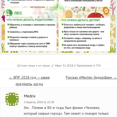
Детская мода и не только
//
Март 31, 2018
// Просмотров: 6 729
Страницы
←
ВПР 2018 год — какие
Рассказ «Мистер Эндорфин»
→
предметы, когда
Medrix
3 Апрель, 2018 at 22:30
Хм… Помню в 80-е годы был фильм «Человек,
который закрыл город». Там сюжет о пожаре только