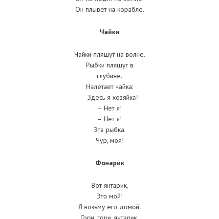
Он плывет на корабле.
Чайки
Чайки пляшут на волне.
Рыбки пляшут в
глубине.
Налетает чайка:
– Здесь я хозяйка!
– Нет я!
– Нет я!
Эта рыбка.
Чур, моя!
Фонарик
Вот янтарик,
Это мой!
Я возьму его домой.
Гори, гори, янтарик.