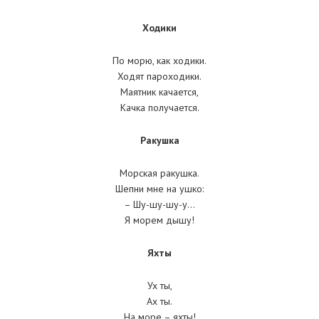
Ходики
По морю, как ходики.
Ходят пароходики.
Маятник качается,
Качка получается.
Ракушка
Морская ракушка.
Шепни мне на ушко:
– Шу-шу-шу-у…
Я морем дышу!
Яхты
Ух ты,
Ах ты.
На море – яхты!