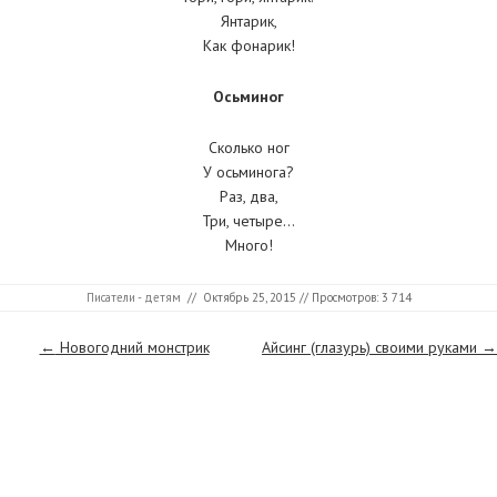
Янтарик,
Как фонарик!
Осьминог
Сколько ног
У осьминога?
Раз, два,
Три, четыре…
Много!
Писатели - детям
//
Октябрь 25, 2015
// Просмотров: 3 714
Страницы
←
Новогодний монстрик
Айсинг (глазурь) своими руками
→