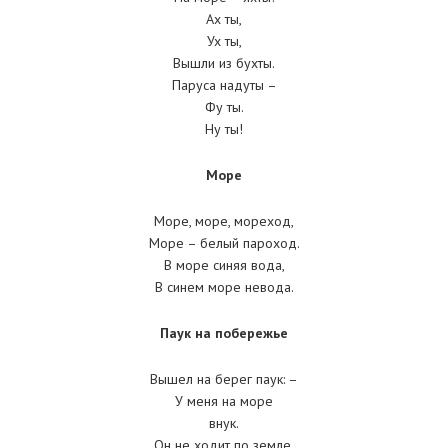
Ах ты,
Ух ты,
Вышли из бухты.
Паруса надуты –
Фу ты.
Ну ты!
Море
Море, море, мореход,
Море – белый пароход.
В море синяя вода,
В синем море невода.
Паук на побережье
Вышел на берег паук: –
У меня на море
внук.
Он не ходит по земле.