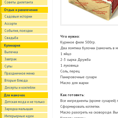
Советы дилетанта
Отдых и развлечения
Садовые истории
Ассорти
События, поездки
Что нужно:
Свадьба
Куриное филе 500гр.
Кулинария
Два ломтика булочки (замочить в 
Выпечка
1 яйцо
Завтрак
2-3 сырка Дружба
1 луковица
Супы
Соль, перец
Праздничное меню
Панировочные сухари
Вторые блюда
Масло для жарки
Десерты и коктейли
Как готовить:
Для мамочек
Все ингредиенты (кроме сухарей) 
Детская мода и не только
Сформировать котлетки.
Зарядка малышам
Масло разогреть на сковороде. Выс
Интерьерные идеи