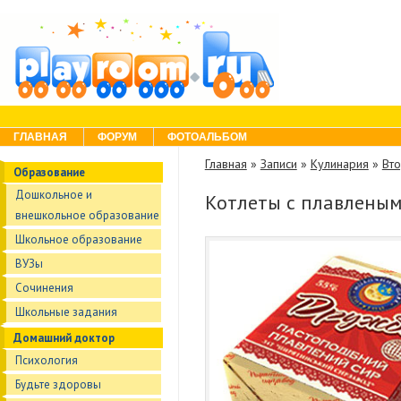
Skip to content
Menu
ГЛАВНАЯ
ФОРУМ
ФОТОАЛЬБОМ
Главная
»
Записи
»
Кулинария
»
Вт
Образование
Дошкольное и
Котлеты с плавлены
внешкольное образование
Школьное образование
ВУЗы
Сочинения
Школьные задания
Домашний доктор
Психология
Будьте здоровы