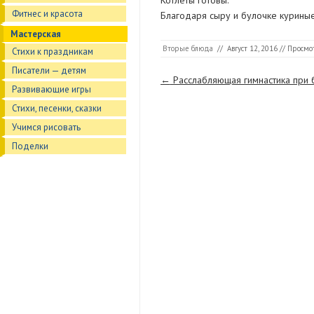
Котлеты готовы.
Фитнес и красота
Благодаря сыру и булочке куриные
Мастерская
Вторые блюда
//
Август 12, 2016
// Просмот
Стихи к праздникам
Писатели — детям
Страницы
←
Расслабляющая гимнастика при б
Развивающие игры
Стихи, песенки, сказки
Учимся рисовать
Поделки