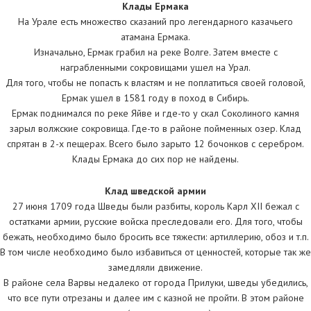
Клады Ермака
На Урале есть множество сказаний про легендарного казачьего
атамана Ермака.
Изначально, Ермак грабил на реке Волге. Затем вместе с
награбленными сокровищами ушел на Урал.
Для того, чтобы не попасть к властям и не поплатиться своей головой,
Ермак ушел в 1581 году в поход в Сибирь.
Ермак поднимался по реке Яйве и где-то у скал Соколиного камня
зарыл волжские сокровища. Где-то в районе пойменных озер. Клад
спрятан в 2-х пещерах. Всего было зарыто 12 бочонков с серебром.
Клады Ермака до сих пор не найдены.
Клад шведской армии
27 июня 1709 года Шведы были разбиты, король Карл XII бежал с
остатками армии, русские войска преследовали его. Для того, чтобы
бежать, необходимо было бросить все тяжести: артиллерию, обоз и т.п.
В том числе необходимо было избавиться от ценностей, которые так же
замедляли движение.
В районе села Варвы недалеко от города Прилуки, шведы убедились,
что все пути отрезаны и далее им с казной не пройти. В этом районе