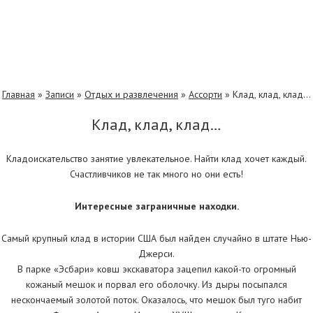
Главная
»
Записи
»
Отдых и развлечения
»
Ассорти
»
Клад, клад, клад…
Клад, клад, клад…
Кладоискательство занятие увлекательное. Найти клад хочет каждый.
Счастливчиков не так много но они есть!
Интересные заграничные находки.
Самый крупный клад в истории США был найден случайно в штате Нью-
Джерси.
В парке «Эсбари» ковш экскаватора зацепил какой-то огромный
кожаный мешок и порвал его оболочку. Из дыры посыпался
нескончаемый золотой поток. Оказалось, что мешок был туго набит