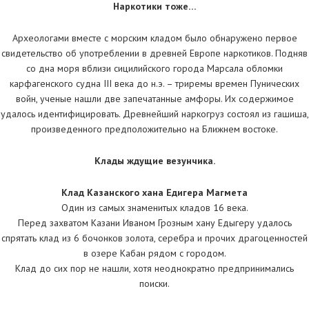
Наркотики тоже…
Археологами вместе с морским кладом было обнаружено первое
свидетельство об употреблении в древней Европе наркотиков. Подняв
со дна моря вблизи сицилийского города Марсала обломки
карфагенского судна III века до н.э. – триремы времен Пунических
войн, ученые нашли две запечатанные амфоры. Их содержимое
удалось идентифицировать. Древнейший наркогруз состоял из гашиша,
произведенного предположительно на Ближнем востоке.
Клады ждущие везунчика.
Клад Казанского хана Едигера Магмета
Один из самых знаменитых кладов 16 века.
Перед захватом Казани Иваном Грозным хану Едыгеру удалось
спрятать клад из 6 бочонков золота, серебра и прочих драгоценностей
в озере Кабан рядом с городом.
Клад до сих пор не нашли, хотя неоднократно предпринимались
поиски.