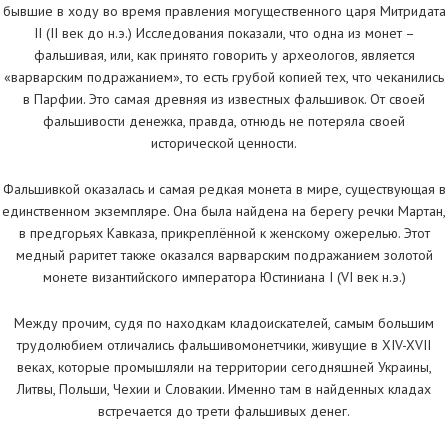
бывшие в ходу во время правления могущественного царя Митридата
II (II век до н.э.) Исследования показали, что одна из монет –
фальшивая, или, как принято говорить у археологов, является
«варварским подражанием», то есть грубой копией тех, что чеканились
в Парфии. Это самая древняя из известных фальшивок. От своей
фальшивости денежка, правда, отнюдь не потеряла своей
исторической ценности.
Фальшивкой оказалась и самая редкая монета в мире, существующая в
единственном экземпляре. Она была найдена на берегу речки Мартан,
в предгорьях Кавказа, прикреплённой к женскому ожерелью. Этот
медный раритет также оказался варварским подражанием золотой
монете византийского императора Юстиниана I (VI век н.э.)
Между прочим, судя по находкам кладоискателей, самым большим
трудолюбием отличались фальшивомонетчики, живущие в XIV-XVII
веках, которые промышляли на территории сегодняшней Украины,
Литвы, Польши, Чехии и Словакии. Именно там в найденных кладах
встречается до трети фальшивых денег.