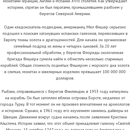
монетами Франции, Англии и Испании XVIII столетия. Как утверждают
историки, спрятан он был пиратами, промышлявшими разбоем у
берегов Северной Америки.
Один кладоискатель-подводник, американец Мел Фишер серьезно
подошел к поискам затонувших испанских галеонов, перевозивших в
Европу тонны золота и драгоценностей. Для начала он организовал
семейный подряд из жены и четырех сыновей. За 20 лет
профессиональной обработки, у берегов Флориды сколоченная
бригада Фишера сумела найти и обчистить несколько старинных
кораблей. Общая стоимость поднятых Фишером с морского дна золота
в слитках, монетах и ювелирных изделиях превышает 100 000 000
долларов.
Рыбаки, отправившиеся с берегов Финляндии, в 1953 году наткнулись
на корабль. Он был затоплен вблизи островка Борсте, недалеко от
города Турку. В тот момент он не произвел впечатления на археологов
и историков. Однако, в 1961 году его изучением занялись дайверы из
Швеции. Движения вокруг судна начались после заявления Кристина
Альстема. Историк заявил, что этот объект принадлежит галеону «Святой
Михаил». 15 октября 1747 года, он держал курс из Амстердама к