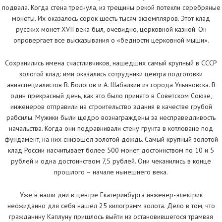
подвала. Когда стена треснула, из трещины рекой потекли серебряные
монеты. Их оказалось сорок шесть тысяч экземпляров. Этот клад
русских монет XVII века был, очевидно, церковной казной. Он
опровергает все высказывания о «бедности церковной мыши».
Сохранились имена счастливчиков, нашедших самый крупный в СССР
золотой клад: ими оказались сотрудники центра подготовки
авиаспециалистов В. Бологов и А. Шабалкин из города Ульяновска. В
один прекрасный день, как это было принято в Советском Союзе,
инженеров отправили на строительство здания в качестве грубой
рабсилы. Мужики были щедро вознаграждены за несправедливость
начальства. Когда они подравнивали стену грунта в котловане под
фундамент, на них снизошел золотой дождь. Самый крупный золотой
клад России насчитывает более 500 монет достоинством по 10 и 5
рублей и одна достоинством 7,5 рублей. Они чеканились в конце
прошлого – начале нынешнего века.
Уже в наши дни в центре Екатеринбурга инженер-электрик
неожиданно для себя нашел 25 килограмм золота. Дело в том, что
гражданину Каплуну пришлось выйти из остановившегося трамвая