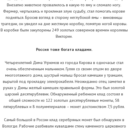
Внезапно животное провалилось в какую-то яму и сломало ногу.
Фермер, чертыхаясь и проклиная злую судьбу, стал помогать корове
подняться. Бросив взгляд в сторону неглубокой ямы – виновницы
трагедии, он увидел на дне жестяную коробку, помятую ногой коровы.
В коробке были закупорены 249 золотых соверенов времен королевы
Виктории.
Россия тоже богата кладами.
Четырехлетний Дима Угрюмов из города Кирова в одночасье стал
очень обеспеченным мальчиком. Гуляя со своим отцом во дворе
многоэтажного дома, шустрый малыш бросал камешки у траншеи,
вырытой под прокладку электрокабеля. Неожиданно отец заметил в
руках у Димы желтый камешек правильной формы. Это был золотой
царский десятирублевик. Обнаруженный ребенком клад состоял в
общей сложности из 122 золотых десятирублевые монеты, 58
пятирублевых и 8 полуимпериалов – монет достоинством 7,5 рубля.
Самый большой в России клад серебряных монет был обнаружен в
Вологде. Рабочие разбивали кувалдами стену каменного церковного