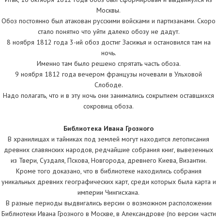
Москвы.
Обоз постоянно был атакован русскими войсками и партизанами. Скоро
стало понятно что уйти далеко обозу не дадут.
8 ноября 1812 года 3-ий обоз достиг Засижья и остановился там на
ночь.
Именно там было решено спрятать часть обоза.
9 ноября 1812 года вечером французы ночевали в Ульховой
Слободе.
Надо полагать, что и в эту ночь они занимались сокрытием оставшихся
сокровищ обоза.
Библиотека Ивана Грозного
В хранилищах и тайниках под землей могут находится летописания
древних славянских народов, редчайшие собрания книг, вывезенных
из Твери, Суздаля, Пскова, Новгорода, древнего Киева, Византии.
Кроме того доказано, что в библиотеке находились собрания
уникальных древних географических карт, среди которых была карта и
империи Чингисхана.
В разные периоды выдвигались версии о возможном расположении
Библиотеки Ивана Грозного в Москве, в Александрове (по версии части