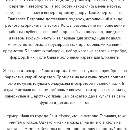
берегам Петербурга. На его борту находились ценные грузы,
предназначавшиеся императорскому двору. Также, персонально
Елизавете Петровне доставлялся подарок, исполненный в виде
резного кабриолета из золота. Когда, разрешение на проведение
работ на глубине, с финской стороны было получено, шведские
дайверы вскрыли каюты и за первые дни экспедиции подняли
множество золотых, инкрустированных драгоценными камнями,
предметов. 34 золотых табакерки, набор часов из золота и серебра,
фарфор. В их числе была и золоченая карета для Елизаветы.
Женщина из австралийского города Джилонге удачно приобрела на
барахолке старый секретер. Протирая на нем пыль, спустя полгода
после покупки, тетушка обнаружила в секретере потайной ящик. В
ящичке лежали вовсе не любовные письма – там хранились алмазы,
завернутые в шерстяную ткань. Сам секретер дама купила за семь
фунтов и десять шиллингов.
Фермер Мани из города Сант-Мэрис, что на острове Тасмания, тоже
мечтал о кладе. Однако никак не ожидал найти его в столь не
подходящем месте. Вечером он вел доить корову на скотный двор.