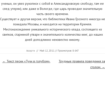
ученых, он увез рукописи с собой в Александровскую слободу, там ее
след утерян), или даже в Вологде, где царь проводил значительную
часть своего времени.
Существует и другая версия, что библиотека Ивана Грозного никогда не
покидала Москвы, и находится на территории Кремля.
Местонахождение уникального исторического клада, состоящего из
свитков, старинной утвари и значительного количества книг, до наших
дней доподлинно неизвестно никому.
Ассорти
//
Май 12, 2011
// Просмотров: 8 647
Страницы
←
Текст песни «Тучи в голубом».
Трудные правила поведения за
столом.
→