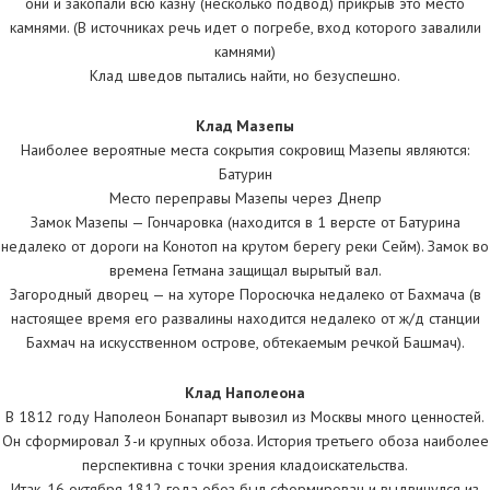
они и закопали всю казну (несколько подвод) прикрыв это место
камнями. (В источниках речь идет о погребе, вход которого завалили
камнями)
Клад шведов пытались найти, но безуспешно.
Клад Мазепы
Наиболее вероятные места сокрытия сокровищ Мазепы являются:
Батурин
Место переправы Мазепы через Днепр
Замок Мазепы — Гончаровка (находится в 1 версте от Батурина
недалеко от дороги на Конотоп на крутом берегу реки Сейм). Замок во
времена Гетмана защищал вырытый вал.
Загородный дворец — на хуторе Поросючка недалеко от Бахмача (в
настоящее время его развалины находится недалеко от ж/д станции
Бахмач на искусственном острове, обтекаемым речкой Башмач).
Клад Наполеона
В 1812 году Наполеон Бонапарт вывозил из Москвы много ценностей.
Он сформировал 3-и крупных обоза. История третьего обоза наиболее
перспективна с точки зрения кладоискательства.
Итак, 16 октября 1812 года обоз был сформирован и выдвинулся из