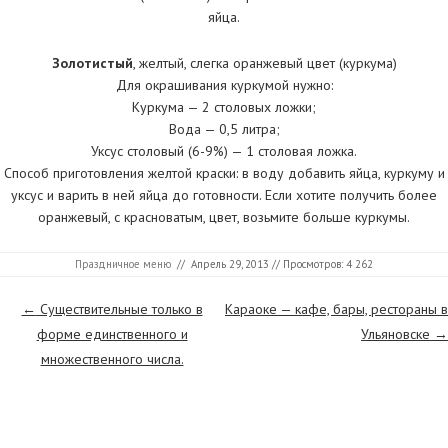
яйца.
Золотистый
, желтый, слегка оранжевый цвет (куркума)
Для окрашивания куркумой нужно:
Куркума — 2 столовых ложки;
Вода — 0,5 литра;
Уксус столовый (6-9%) — 1 столовая ложка.
Способ приготовления желтой краски: в воду добавить яйца, куркуму и
уксус и варить в ней яйца до готовности. Если хотите получить более
оранжевый, с красноватым, цвет, возьмите больше куркумы.
Праздничное меню
//
Апрель 29, 2013
// Просмотров: 4 262
Страницы
←
Существительные только в
Караоке — кафе, бары, рестораны в
форме единственного и
Ульяновске
→
множественного числа.