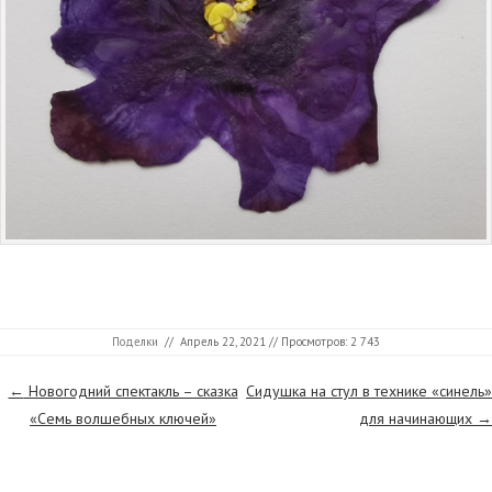
Поделки
//
Апрель 22, 2021
// Просмотров: 2 743
Страницы
←
Новогодний спектакль – сказка
Сидушка на стул в технике «синель»
«Семь волшебных ключей»
для начинающих
→