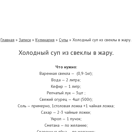
Главная
»
Записи
»
Кулинария
»
Супы
»
Холодный суп из свеклы в жару.
Холодный суп из свеклы в жару.
Что нужно:
Варенная свекла — (0,9-1кг);
Вода — 2 литра;
Кефир — 1 литр;
Репчатый лук — 3шт ;
Свежий огурец — 4шт (500г);
Соль — примерно, 1столовая ложка +1 чайная ложка;
Сахар — 2-3 чайные ложки;
Укроп — 1 пучок;
Сметана — по желанию;
Сваренные яйца — по желанию;