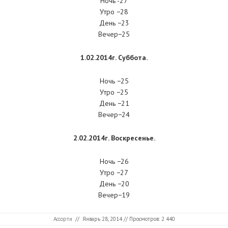
Ночь -27
Утро −28
День −23
Вечер−25
1.02.2014г. Суббота.
Ночь −25
Утро −25
День −21
Вечер−24
2.02.2014г. Воскресенье.
Ночь −26
Утро −27
День −20
Вечер−19
Ассорти
//
Январь 28, 2014
// Просмотров: 2 440