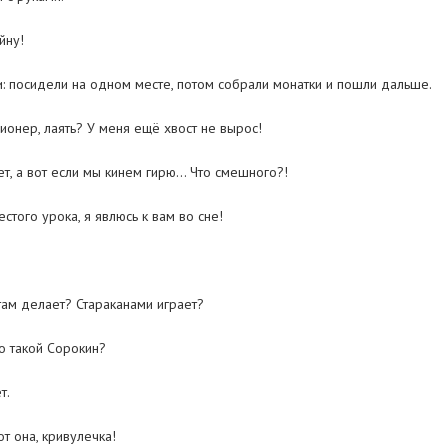
йну!
: посидели на одном месте, потом собрали монатки и пошли дальше.
ионер, лаять? У меня ещё хвост не вырос!
ет, а вот если мы кинем гирю… Что смешного?!
стого урока, я явлюсь к вам во сне!
там делает? Стараканами играет?
то такой Сорокин?
т.
т она, кривулечка!