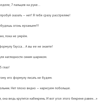
неделе, 7 пальцев на руке…
робуй сказать — нет! Я тебя сразу расстреляю!
добудешь огонь ерзаньем!!!
их, пока не умрём.
формулу Гаусса… А вы ее не знаете!
для наглядности синим шариком.
5 глаз!
этому его фоpмулу писать не будем.
ольник. Нет плохо видно — нарисуем побольше.
я, она ведь крутится набекрень. И вот угол этого бекреня равен…»