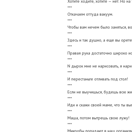
Хотите ходите, хотите — нет. Но на
***
Откачаем оттуда вакуум.
***
Чтобы вам нечем было заняться, в
***
Здесь и так душно, а еще вы орете
***
Правая рука достаточно широко ис
***
N дырок мне не нарисовать, я нари
***
И перестаньте отливать под стол!
***
Если не выучишься, будешь всю жизн
***
Иди и скажи своей маме, что ты вы
***
Маша, потом вытрешь свою лужу!
***
Микробы попадают в наш организм