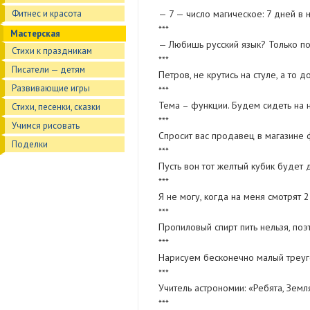
— 7 — число магическое: 7 дней в 
Фитнес и красота
***
Мастерская
— Любишь русский язык? Только поп
Стихи к праздникам
***
Писатели — детям
Петров, не крутись на стуле, а то 
Развивающие игры
***
Тема – функции. Будем сидеть на н
Стихи, песенки, сказки
***
Учимся рисовать
Спросит вас продавец в магазине 
Поделки
***
Пусть вон тот желтый кубик будет 
***
Я не могу, когда на меня смотрят 2
***
Пpопиловый спиpт пить нельзя, по
***
Нарисуем бесконечно малый треуг
***
Учитель астрономии: «Ребята, Земл
***