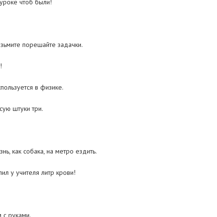
 уроке чтоб были!
озьмите порешайте задачки.
!
пользуется в физике.
сую штуки три.
ь, как собака, на метро ездить.
пил у учителя литр крови!
 с руками.