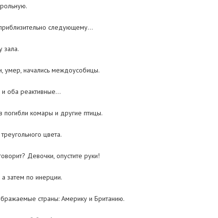
трольную.
 приблизительно следующему…
 зала.
и, умер, начались междоусобицы.
К, и оба реактивные…
в погибли комары и другие птицы.
треугольного цвета.
оворит? Девочки, опустите руки!
 а затем по инерции.
бражаемые страны: Америку и Британию.