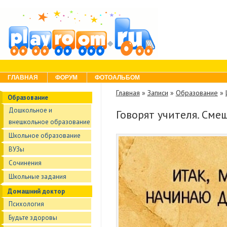
Skip to content
Menu
ГЛАВНАЯ
ФОРУМ
ФОТОАЛЬБОМ
Главная
»
Записи
»
Образование
»
Образование
Дошкольное и
Говорят учителя. См
внешкольное образование
Школьное образование
ВУЗы
Сочинения
Школьные задания
Домашний доктор
Психология
Будьте здоровы