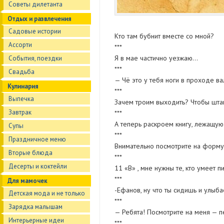
Советы дилетанта
Отдых и развлечения
Садовые истории
Кто там бубнит вместе со мной?
Ассорти
***
Я в мае частично уезжаю…
События, поездки
***
Свадьба
— Чё это у тебя ноги в проходе в
Кулинария
***
Выпечка
Зачем троим выходить? Чтобы шта
Завтрак
***
А теперь раскроем книгу, лежащую
Супы
***
Праздничное меню
Внимательно посмотрите на форму
Вторые блюда
***
Десерты и коктейли
11 «В» , мне нужны те, кто умеет пи
***
Для мамочек
-Ефанов, ну что ты сидишь и улыба
Детская мода и не только
***
Зарядка малышам
— Ребята! Посмотрите на меня —
Интерьерные идеи
***