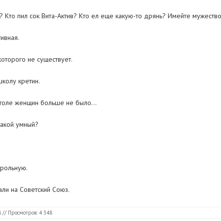
и? Кто пил сок Вита-Актив? Кто ел еще какую-то дрянь? Имейте мужество,
тивная.
которого не существует.
колу кретин.
столе женщин больше не было…
такой умный?
трольную.
али на Советский Союз.
8
// Просмотров: 4 348