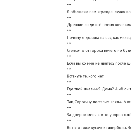
***
Я объявляю вам «гражданскую» во
***
Древние люди всё время кочевали
***
Почему я должна на вас, как милиц
***
Стенке-то от гороха ничего не буд
***
Если вы ко мне не явитесь после ше
***
Встаньте те, кого нет.
***
Где твой дневник? Дома? А чё он 
***
Так, Сорокину поставим «пять». А к
***
За дверью меня кто-то упорно ждё
***
Вот это тоже кусочек гиперболы. Во