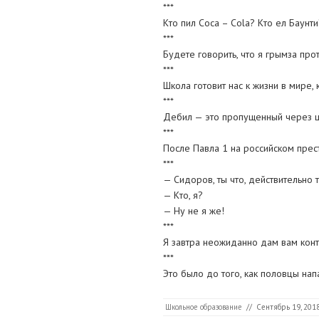
***
Кто пил Coca – Cola? Кто ел Баунт
***
Будете говорить, что я грымза про
***
Школа готовит нас к жизни в мире, 
***
Дебил — это пропущенный через ш
***
После Павла 1 на российском пре
***
— Сидоров, ты что, действительно 
— Кто, я?
— Ну не я же!
***
Я завтра неожиданно дам вам кон
***
Это было до того, как половцы нап
Школьное образование
//
Сентябрь 19, 201