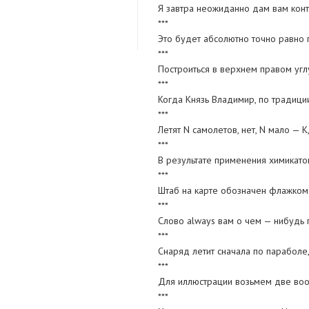
Я завтра неожиданно дам вам кон
***
Это будет абсолютно точно равно
***
Построиться в верхнем правом углу
***
Когда Князь Владимир, по традици
***
Летят N самолетов, нет, N мало — 
***
В результате применения химикато
***
Штаб на карте обозначен флажком 
***
Слово always вам о чем — нибудь г
***
Снаряд летит сначала по параболе,
***
Для иллюстрации возьмем две воо
***