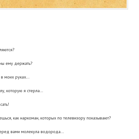
аляются?
ны ему держать?
 в моих руках…
лу, которую я стерла…
сать!
ешься, как наркоман, которых по телевизору показывают?
 перед вами молекула водорода…