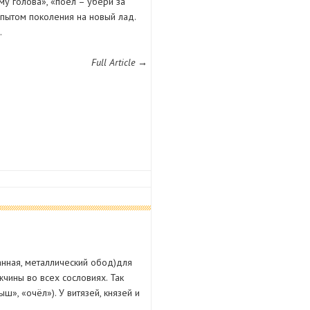
у голова», «поел – убери за
опытом поколения на новый лад.
…
Full Article →
анная, металлический обод)для
чины во всех сословиях. Так
», «очёл»). У витязей, князей и