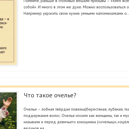
Помните, раньше в столовых вешали призывы – «хлеб всем
собой». И много в этом же духе. Можно воспользоваться 
Например украсить свою кухню умными напоминалками о
Что такое очелье?
Очелье – лобная твёрдая повязка(берестяная, лубяная, тк
поддержания волос. Очелья носили как женщины, так и муж
называли и перед девичьего кокошника («очелыш»,«оцёлыш
ведунов на…