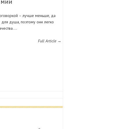
имии
оговоркой – лучше меньше, да
я для душа, поэтому они легко
ачества.…
Full Article →