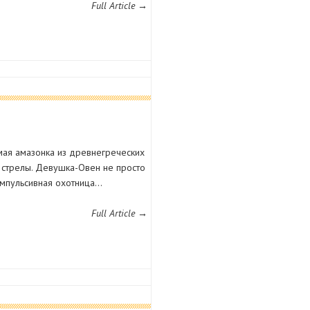
Full Article →
мая амазонка из древнегреческих
т стрелы. Девушка-Овен не просто
импульсивная охотница…
Full Article →