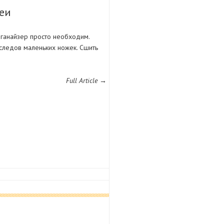
деи
рганайзер просто необходим.
 следов маленьких ножек. Сшить
Full Article →