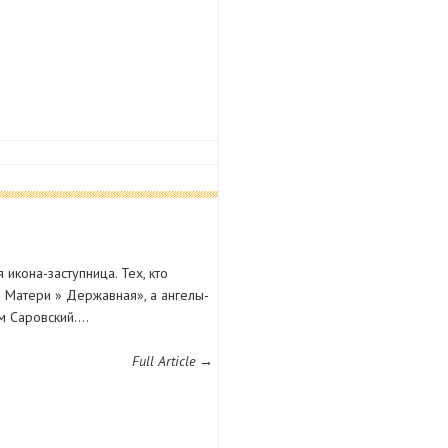
 икона-заступница. Тех, кто
й Матери » Державная», а ангелы-
м Саровский.…
Full Article →