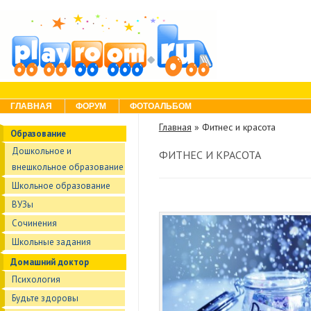
Skip to content
Menu
ГЛАВНАЯ
ФОРУМ
ФОТОАЛЬБОМ
Главная
»
Фитнес и красота
Образование
Дошкольное и
ФИТНЕС И КРАСОТА
внешкольное образование
Школьное образование
ВУЗы
Сочинения
Школьные задания
Домашний доктор
Психология
Будьте здоровы