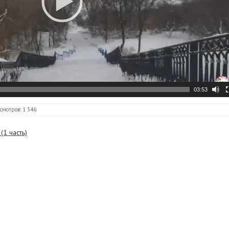
03:53
смотров: 1 346
(1 часть)