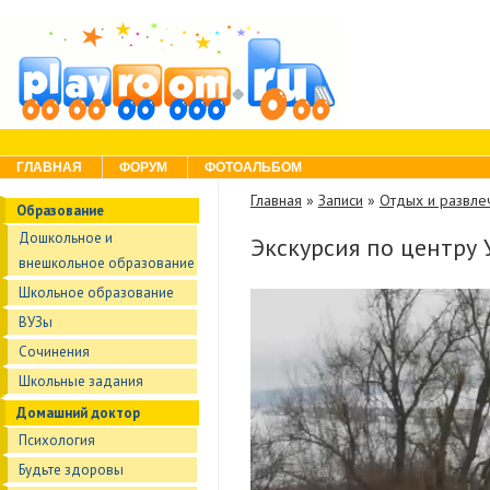
Skip to content
Menu
ГЛАВНАЯ
ФОРУМ
ФОТОАЛЬБОМ
Главная
»
Записи
»
Отдых и развле
Образование
Дошкольное и
Экскурсия по центру У
внешкольное образование
Школьное образование
В
и
ВУЗы
д
Сочинения
е
о
Школьные задания
п
Домашний доктор
л
е
Психология
е
Будьте здоровы
р