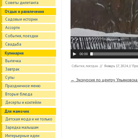
Советы дилетанта
Отдых и развлечения
Садовые истории
Ассорти
События, поездки
Свадьба
Кулинария
00:00
Выпечка
События, поездки
//
Январь 17, 2024
// Про
Завтрак
Супы
Страницы
←
Экскурсия по центру Ульяновска 
Праздничное меню
Вторые блюда
Десерты и коктейли
Для мамочек
Детская мода и не только
Зарядка малышам
Интерьерные идеи