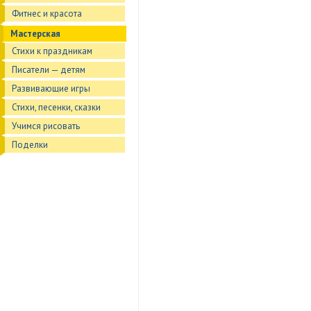
Фитнес и красота
Мастерская
Стихи к праздникам
Писатели — детям
Развивающие игры
Стихи, песенки, сказки
Учимся рисовать
Поделки