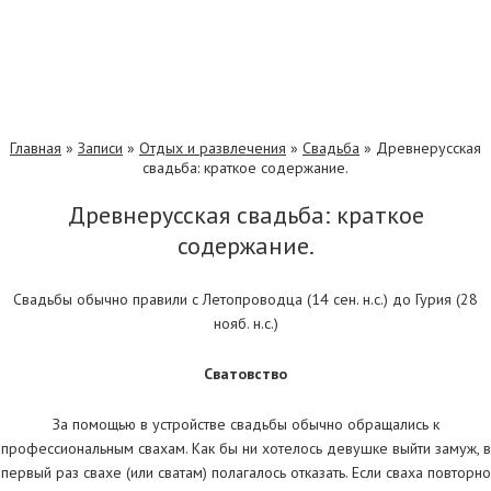
Главная
»
Записи
»
Отдых и развлечения
»
Свадьба
»
Древнерусская
свадьба: краткое содержание.
Древнерусская свадьба: краткое
содержание.
Свадьбы обычно правили с Летопроводца (14 сен. н.с.) до Гурия (28
нояб. н.с.)
Сватовство
За помощью в устройстве свадьбы обычно обращались к
профессиональным свахам. Как бы ни хотелось девушке выйти замуж, в
первый раз свахе (или сватам) полагалось отказать. Если сваха повторно