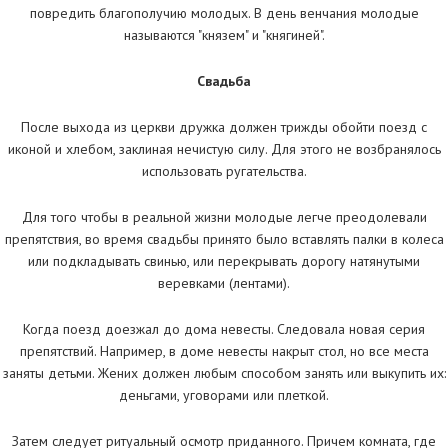
повредить благополучию молодых. В день венчания молодые
называются "князем" и "княгиней".
Свадьба
После выхода из церкви дружка должен трижды обойти поезд с
иконой и хлебом, заклиная нечистую силу. Для этого не возбранялось
использовать ругательства.
Для того чтобы в реальной жизни молодые легче преодолевали
препятствия, во время свадьбы принято было вставлять палки в колеса
или подкладывать свинью, или перекрывать дорогу натянутыми
веревками (лентами).
Когда поезд доезжал до дома невесты. Следовала новая серия
препятствий. Например, в доме невесты накрыт стол, но все места
заняты детьми. Жених должен любым способом занять или выкупить их:
деньгами, уговорами или плеткой.
Затем следует ритуальный осмотр приданного. Причем комната, где