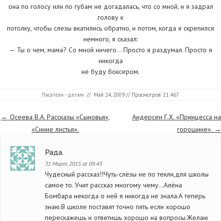
она по голосу или по губам не догадалась, что со мной, и я задрал
голову к
потолку, чтобы слезы вкатились обратно, и потом, когда я скрепился
немного, я сказал:
— Ты о чем, мама? Со мной ничего… Просто я раздумал. Просто я
никогда
не буду боксером.
Писатели - детям
//
Май 24, 2009
// Просмотров: 21 467
Страницы
←
Осеева В.А. Рассказы «Сыновья»,
Андерсен Г.Х. «Принцесса на
«Синие листья».
горошине».
→
Рада.
31 Март, 2015 at 09:43
Чудесный рассказ!!Чуть-слёзы не по текли,для школы
самое то. Учит рассказ многому чему…Алёна
Бомбара некогда о ней я никогда не знала.А теперь
знаю.В школе поставят точно пять если хорошо
перескажешь и ответишь хорошо на вопросы.Желаю