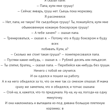
Я сказал папе:
— Папа, купи мне грушу!
— Сейчас январь, груш нет. Съешь пока морковку.
Я рассмеялся:
— Нет, папа, не такую! Не съедобную грушу! Ты, пожалуйста, купи мне
обыкновенную кожаную боксерскую грушу!
— А тебе зачем? — сказал папа.
— Тренироваться, — сказал я. — Потому что я буду боксером и буду
всех
побивать. Купи, а?
— Сколько же стоит такая груша? — поинтересовался папа.
— Пустяки какие-нибудь, — сказал я. — Рублей десять или пятьдесят.
— Ты спятил, братец, — сказал папа. — Перебейся как-нибудь без груши.
Ничего с тобой не случится.
И он оделся и пошел на работу.
А я на него обиделся за то, что он мне так со смехом отказал. И мама
сразу же заметила, что я обиделся, и тотчас сказала:
— Стой-ка, я, кажется, что-то придумала. Ну-ка, ну-ка, погоди-ка одну
минуточку.
И она наклонилась и вытащила из-под дивана большую плетеную
корзинку; в