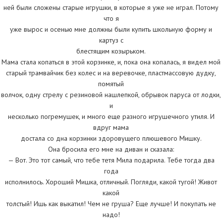
ней были сложены старые игрушки, в которые я уже не играл. Потому
что я
уже вырос и осенью мне должны были купить школьную форму и
картуз с
блестящим козырьком.
Мама стала копаться в этой корзинке, и, пока она копалась, я видел мой
старый трамвайчик без колес и на веревочке, пластмассовую дудку,
помятый
волчок, одну стрелу с резиновой нашлепкой, обрывок паруса от лодки,
и
несколько погремушек, и много еще разного игрушечного утиля. И
вдруг мама
достала со дна корзинки здоровущего плюшевого Мишку.
Она бросила его мне на диван и сказала:
— Вот. Это тот самый, что тебе тетя Мила подарила. Тебе тогда два
года
исполнилось. Хороший Мишка, отличный. Погляди, какой тугой! Живот
какой
толстый! Ишь как выкатил! Чем не груша? Еще лучше! И покупать не
надо!