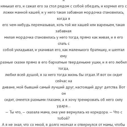
нянькал его, и сажал его за стол рядом с собой обедать, и кормил его с
ложки манной кашей, и у него такая забавная мордочка становилась,
когда я
его чем-нибудь перемазывал, хоть той же кашей или вареньем, такая
забавная
милая мордочка становилась у него тогда, прямо как живая, и я его
спать с
собой укладывал, и укачивал его, как маленького братишку, и шептал
ему
разные сказки прямо в его бархатные тверденькие ушки, и я его любил
тогда,
любил всей душой, я за него тогда жизнь бы отдал. И вот он сидит
сейчас на
диване, мой бывший самый лучший друг, настоящий друг детства. Вот
он
сидит, смеется разными глазами, а я хочу тренировать об него силу
удара…
— Ты что, — сказала мама, она уже вернулась из коридора. — Что с
тобой?
А я не знал, что со мной, я долго молчал и отвернулся от мамы, чтобы