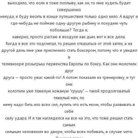
выходило, что если я тоже поплыву, как он, то мне худеть будет
совершенно
некуда, я буду весить в конце путешествия только одно кило. А вдруг я
где-нибудь не поймаю одну-другую рыбину и похудею чуть
побольше? Тогда я,
наверно, просто растаю в воздухе как дым, вот и все дела.
Когда я все это подсчитал, то решил отказаться от этой затеи, а на
другой день мне уже приспичило стать боксером, потому что я увидел
в
телевизоре розыгрыш первенства Европы по боксу. Как они молотили
друг
друга — просто ужас какой-то! А потом показали их тренировку, и тут
они
колотили уже тяжелую кожаную "грушу" — такой продолговатый
тяжелый мяч, по
нему надо бить изо всех сил, лупить что есть мочи, чтобы развивать в
себе
силу удара. И я так нагляделся на все на это, что тоже решил стать
самым
сильным человеком во дворе, чтобы всех побивать, в случае чего.