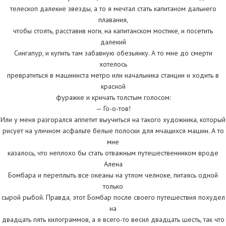
телескоп далекие звезды, а то я мечтал стать капитаном дальнего
плавания,
чтобы стоять, расставив ноги, на капитанском мостике, и посетить
далекий
Сингапур, и купить там забавную обезьянку. А то мне до смерти
хотелось
превратиться в машиниста метро или начальника станции и ходить в
красной
фуражке и кричать толстым голосом:
— Го-о-тов!
Или у меня разгорался аппетит выучиться на такого художника, который
рисует на уличном асфальте белые полоски для мчащихся машин. А то
мне
казалось, что неплохо бы стать отважным путешественником вроде
Алена
Бомбара и переплыть все океаны на утлом челноке, питаясь одной
только
сырой рыбой. Правда, этот Бомбар после своего путешествия похудел
на
двадцать пять килограммов, а я всего-то весил двадцать шесть, так что