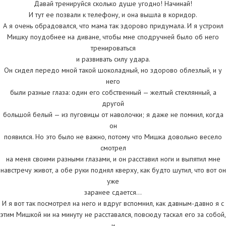
Давай тренируйся сколько душе угодно! Начинай!
И тут ее позвали к телефону, и она вышла в коридор.
А я очень обрадовался, что мама так здорово придумала. И я устроил
Мишку поудобнее на диване, чтобы мне сподручней было об него
тренироваться
и развивать силу удара.
Он сидел передо мной такой шоколадный, но здорово облезлый, и у
него
были разные глаза: один его собственный — желтый стеклянный, а
другой
большой белый — из пуговицы от наволочки; я даже не помнил, когда
он
появился. Но это было не важно, потому что Мишка довольно весело
смотрел
на меня своими разными глазами, и он расставил ноги и выпятил мне
навстречу живот, а обе руки поднял кверху, как будто шутил, что вот он
уже
заранее сдается…
И я вот так посмотрел на него и вдруг вспомнил, как давным-давно я с
этим Мишкой ни на минуту не расставался, повсюду таскал его за собой,
и