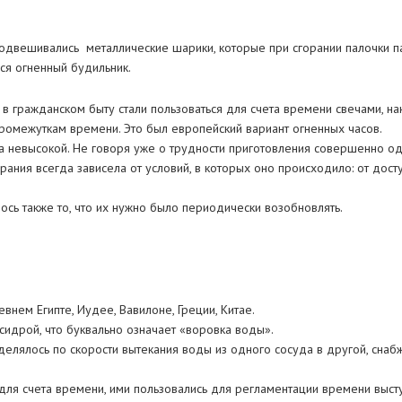
одвешивались металлические шарики, которые при сгорании палочки п
ся огненный будильник.
 в гражданском быту стали пользоваться для счета времени свечами, нан
омежуткам времени. Это был европейский вариант огненных часов.
а невысокой. Не говоря уже о трудности приготовления совершенно о
горания всегда зависела от условий, в которых оно происходило: от дост
ось также то, что их нужно было периодически возобновлять.
нем Египте, Иудее, Вавилоне, Греции, Китае.
сидрой, что буквально означает «воровка воды».
елялось по скорости вытекания воды из одного сосуда в другой, снаб
для счета времени, ими пользовались для регламентации времени выс