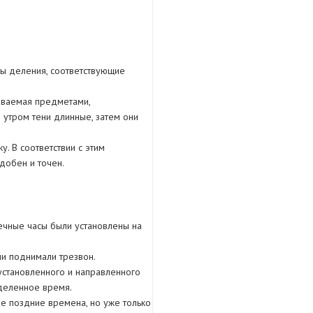
ны деления, соответствующие
сываемая предметами,
утром тени длинные, затем они
. В соответствии с этим
добен и точен.
ечные часы были установлены на
ми поднимали трезвон.
установленного и направленного
еделенное время.
ее поздние времена, но уже только