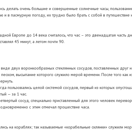
лись делать очень большие и совершенные солнечные часы, пользовани
ю и в пасмурную погоду, их трудно было брать с собой в путешествие 
адной Европе до 14 века считалось, что час – это двенадцатая часть дн
тавлял 45 минут, а летом почти 90.
виде двух воронкообразных стеклянных сосудов, поставленных друг н
песком, высыпание которого служило мерой времени. После того как и
ернуть.
гда пользовались целой системой сосудов, первый из которых опустоша
тый — за 1 час.
четвертый сосуд, специально приставленный для этого человек переворач
и одновременно с этим отмечал прошествие часа.
лись на кораблях; так называемые «корабельные склянки» служили мор