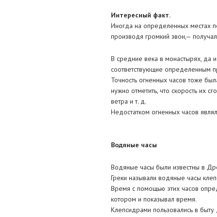
Интересный факт.
Иногда на определенных местах п
производя громкий звон,— получал
В средние века в монастырях, да и
соответствующие определенным пр
Точность огненных часов тоже был
нужно отметить, что скорость их с
ветра и т. д.
Недостатком огненных часов являл
Водяные часы
Водяные часы были известны в Древ
Греки называли водяные часы клеп
Время с помощью этих часов опред
котором и показывал время.
Клепсидрами пользовались в быту 