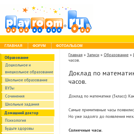
Skip to content
Menu
ГЛАВНАЯ
ФОРУМ
ФОТОАЛЬБОМ
Главная
»
Записи
»
Образование
»
Образование
часов.
Дошкольное и
Доклад по математик
внешкольное образование
часов.
Школьное образование
ВУЗы
Доклад по математике (3класс): К
Сочинения
Школьные задания
Самые примитивные часы появились 
Домашний доктор
Но уже задолго до появления меха
Психология
Будьте здоровы
Солнечные часы.