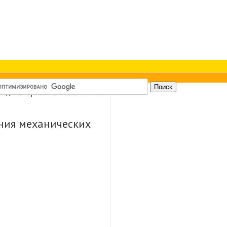
мя до изобретения механических
ения механических