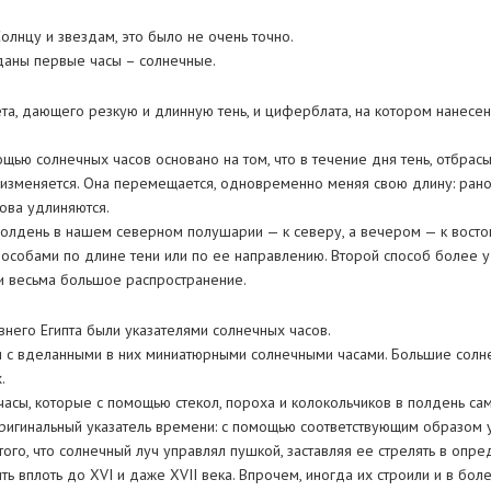
олнцу и звездам, это было не очень точно.
даны первые часы – солнечные.
та, дающего резкую и длинную тень, и циферблата, на котором нанесе
щью солнечных часов основано на том, что в течение дня тень, отбра
изменяется. Она перемещается, одновременно меняя свою длину: рано 
нова удлиняются.
олдень в нашем северном полушарии — к северу, а вечером — к востоку
особами по длине тени или по ее направлению. Второй способ более у
и весьма большое распространение.
него Египта были указателями солнечных часов.
и с вделанными в них миниатюрными солнечными часами. Большие солн
.
асы, которые с помощью стекол, пороха и колокольчиков в полдень са
ригинальный указатель времени: с помощью соответствующим образом 
того, что солнечный луч управлял пушкой, заставляя ее стрелять в опр
 вплоть до XVI и даже XVII века. Впрочем, иногда их строили и в бол