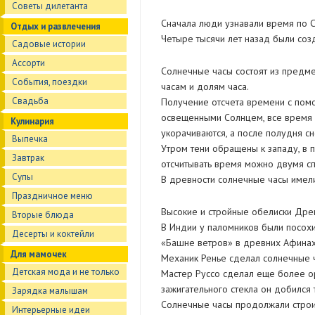
Советы дилетанта
Сначала люди узнавали время по С
Отдых и развлечения
Четыре тысячи лет назад были соз
Садовые истории
Ассорти
Солнечные часы состоят из предме
События, поездки
часам и долям часа.
Свадьба
Получение отсчета времени с помо
освещенными Солнцем, все время 
Кулинария
укорачиваются, а после полудня с
Выпечка
Утром тени обращены к западу, в п
Завтрак
отсчитывать время можно двумя сп
Супы
В древности солнечные часы имел
Праздничное меню
Высокие и стройные обелиски Древ
Вторые блюда
В Индии у паломников были посох
Десерты и коктейли
«Башне ветров» в древних Афинах
Для мамочек
Механик Ренье сделал солнечные ч
Детская мода и не только
Мастер Руссо сделал еще более о
зажигательного стекла он добился 
Зарядка малышам
Солнечные часы продолжали строить
Интерьерные идеи