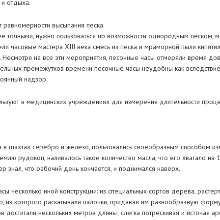
 и отдыха.
от равномерности высыпания песка.
е точными, нужно пользоваться по возможности однородным песком, м
ели часовые мастера XIII века смесь из песка и мраморной пыли кипяти
. Несмотря на все эти мероприятия, песочные часы отмеряли время дов
ельных промежутков времени песочные часы неудобны как вследствие н
тоянный надзор.
льзуют в медицинских учреждениях для измерения длительности проц
 в шахтах серебро и железо, пользовались своеобразным способом из
емлю рудокоп, наливалось такое количество масла, что его хватало на 1
р знал, что рабочий день кончается, и поднимался наверх.
сы несколько иной конструкции: из специальных сортов дерева, растер
то, из которого раскатывали палочки, придавая им разнообразную форм
 достигали нескольких метров длины; слегка потрескивая и источая аро