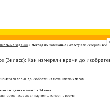
Школьные задания
»
Доклад по математике (3класс): Как измеряли вре
е (3класс): Как измеряли время до изобрет
ак измеряли время до изобретения механических часов.
не так давно – только в 14 веке.
нических часов люди научились измерять время.