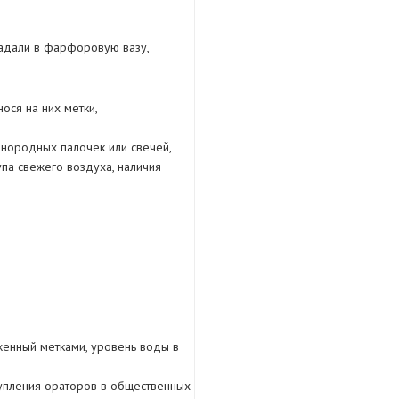
адали в фарфоровую вазу,
ося на них метки,
днородных палочек или свечей,
упа свежего воздуха, наличия
женный метками, уровень воды в
тупления ораторов в общественных