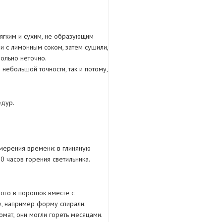
ягким и сухим, не образующим
ли с лимонным соком, затем сушили,
ольно неточно.
ебольшой точности, так и потому,
едур.
мерения времени: в глиняную
0 часов горения светильника.
того в порошок вместе с
у, например форму спирали.
мат, они могли гореть месяцами.