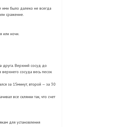
е ими было далеко не всегда
или сражение.
я или ночи.
а друга. Верхний сосуд до
з верхнего сосуда весь песок
лся за 15минут, второй — за 30
ивал все склянки так, что счет
якам для установления