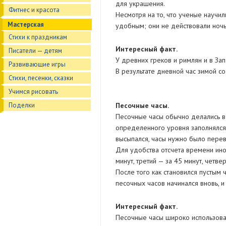
для украшения.
Фитнес и красота
Несмотря на то, что ученые научи
Мастерская
удобным; они не действовали ночь
Стихи к праздникам
Интересный факт.
Писатели — детям
У древних греков и римлян и в Зап
Развивающие игры
В результате дневной час зимой сос
Стихи, песенки, сказки
Учимся рисовать
Поделки
Песочные часы.
Песочные часы обычно делались в 
определенного уровня заполнялся 
высыпался, часы нужно было перев
Для удобства отсчета времени ино
минут, третий — за 45 минут, четвер
После того как становился пустым 
песочных часов начинался вновь, 
Интересный факт.
Песочные часы широко использова