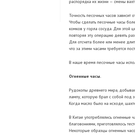
распорядка их жизни — смены вахт
Точность песочных часов зависит 
Чтобы сделать песочные часы боле
комков у горла сосуда. Для этой ц
повторяя эту операцию девять раз
Для отсчета более или менее длит
что за этими часами требуется пос
В наше время песочные часы испо
Огненные часы.
Рудокопы древнего мира, добывая
лампу, которую брал с собой под з
Когда масло было на исходе, шахте
В Китае употреблялись огненные ча
благовониями, приготовлялось тес
Некоторые образцы огненных часов