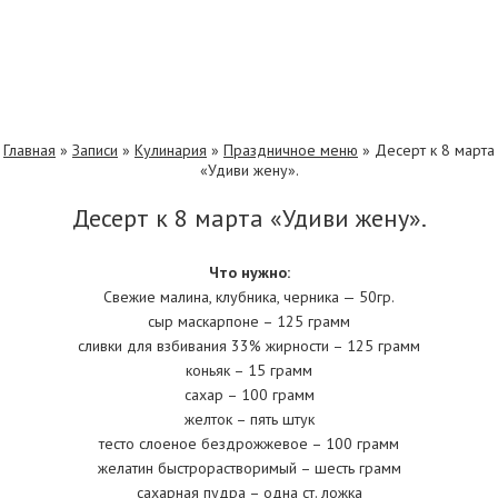
Главная
»
Записи
»
Кулинария
»
Праздничное меню
»
Десерт к 8 марта
«Удиви жену».
Десерт к 8 марта «Удиви жену».
Что нужно:
Свежие малина, клубника, черника — 50гр.
сыр маскарпоне – 125 грамм
сливки для взбивания 33% жирности – 125 грамм
коньяк – 15 грамм
сахар – 100 грамм
желток – пять штук
тесто слоеное бездрожжевое – 100 грамм
желатин быстрорастворимый – шесть грамм
сахарная пудра – одна ст. ложка